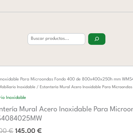
Buscar
o Inoxidable Para Microondas Fondo 400 de 800x400x250h mm W
El
El
ría
Mobiliario Inoxidable
/ Estantería Mural Acero Inoxidable Para Micro
precio
precio
rio Inoxidable
original
actual
ntería Mural Acero Inoxidable Para Mic
era:
es:
ble
235,00 €.
145,00 €.
4084025MW
ndas
,00
€
145,00
€