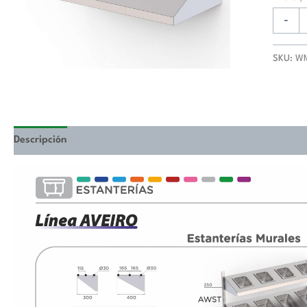
Fondo
400
-
de
800x4
SKU:
W
mm
WMS40
cantida
Descripción
Valoraciones (0)