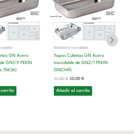
era:
es:
49,00 €.
30,00 €.
oxidable
Mobiliario Inoxidable
etas GN Acero
Tapas Cubetas GN Acero
 de GN1/9 PEKIN
Inoxidable de GN2/1 PEKIN
Mo
e.10636)
GNCH45
T
49,00
€
30,00
€
In
G
 carrito
Añadir al carrito
12
A