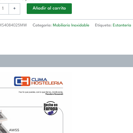
+
Añadir al carrito
00x250h
MS4084025MW
Categoría:
Mobiliario Inoxidable
Etiqueta:
Estantería
84025MW
d