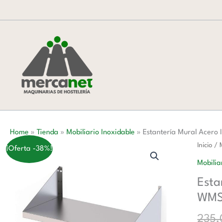
Ir
al
contenido
Home
»
Tienda
»
Mobiliario Inoxidable
»
Estantería Mural Acer
Estante
Inicio
/
¡Oferta -38%!
Mural
Mobilia
Acero
Esta
Inoxida
WMS
Para
Microo
235