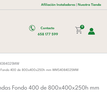
es:
era:
Inoxidable
Afiliación Instaladores
|
Nuestra Tienda
145,00 €.
235,00 €.
Para
Microondas
Fondo
400
0
Contacto
de
658 177 599
800x400x250h
mm
WMS4084025MW
cantidad
MS4084025MW
ondas Fondo 400 de 800x400x250h mm WMS4084025MW
roondas Fondo 400 de 800x400x250h mm