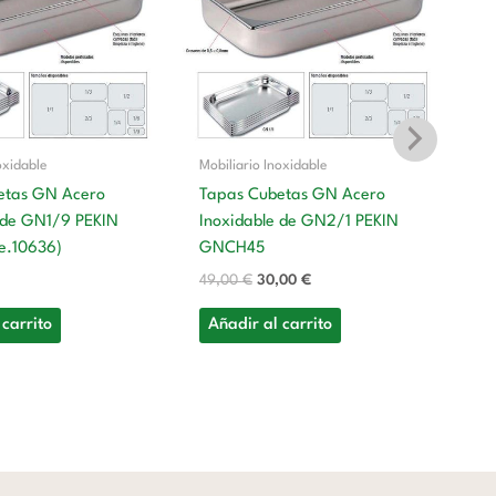
era:
es:
49,00 €.
30,00 €.
oxidable
Mobiliario Inoxidable
etas GN Acero
Tapas Cubetas GN Acero
 de GN1/9 PEKIN
Inoxidable de GN2/1 PEKIN
Mo
e.10636)
GNCH45
T
49,00
€
30,00
€
In
G
 carrito
Añadir al carrito
12
A