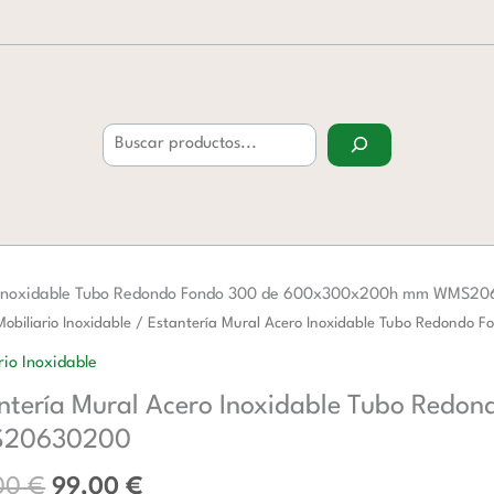
Buscar
o Inoxidable Tubo Redondo Fondo 300 de 600x300x200h mm WMS2
El
El
ría
Mobiliario Inoxidable
/ Estantería Mural Acero Inoxidable Tubo Redon
precio
precio
rio Inoxidable
original
actual
ntería Mural Acero Inoxidable Tubo Re
era:
es:
ble
160,00 €.
99,00 €.
20630200
o
,00
€
99,00
€