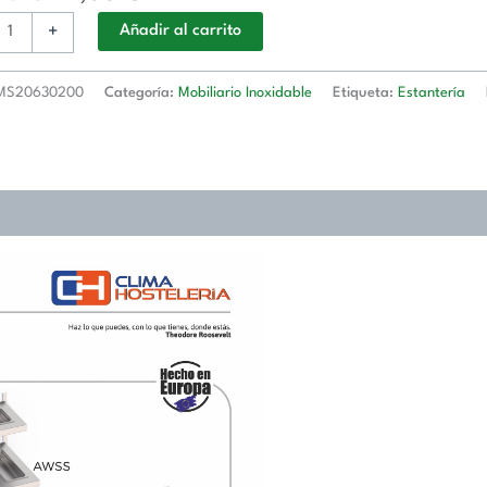
+
Añadir al carrito
00x200h
MS20630200
Categoría:
Mobiliario Inoxidable
Etiqueta:
Estantería
630200
d