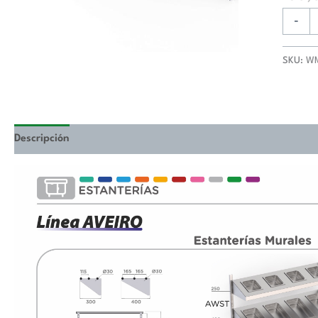
Fondo
300
-
de
600x3
SKU:
W
mm
WMS20
cantida
Descripción
Valoraciones (0)