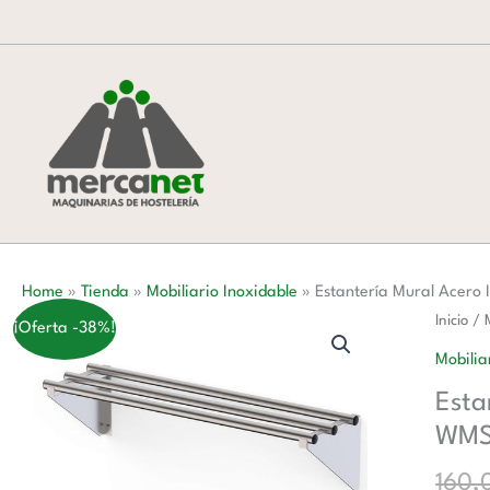
Ir
al
contenido
Home
»
Tienda
»
Mobiliario Inoxidable
»
Estantería Mural Acer
Estante
Inicio
/
¡Oferta -38%!
Mural
Mobilia
Acero
Esta
Inoxida
WMS
Tubo
Redond
160