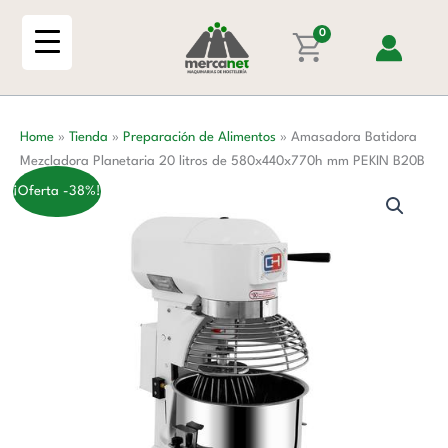
Ir
Planetaria
al
0
20
contenido
litros
de
580x440x770h
Home
»
Tienda
»
Preparación de Alimentos
»
Amasadora Batidora
mm
Mezcladora Planetaria 20 litros de 580x440x770h mm PEKIN B20B
PEKIN
B20B
¡Oferta -38%!
cantidad