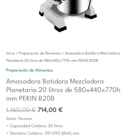
El
El
Amasadora
Inicio
/
Preparación de Alimentos
/ Amasadora Batidora Mezcladora
precio
precio
Batidora
Planetaria 20 litros de 580x440x770h mm PEKIN B20B
original
actual
Mezcladora
Preparación de Alimentos
era:
es:
Planetaria
Amasadora Batidora Mezcladora
1.160,00 €.
714,00 €.
20
Planetaria 20 litros de 580x440x770h
litros
de
mm PEKIN B20B
580x440x770h
1.160,00
€
714,00
€
mm
Datos Técnicos
PEKIN
• Capacidad Caldero: 20 litros
B20B
• Diámetro Caldero: 315×290 (ØxH) mm
cantidad