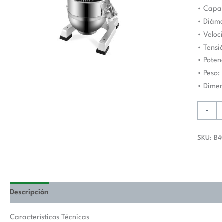
PEKIN
• Capac
B40B
• Diám
cantida
• Velo
• Tensi
• Pote
• Peso:
• Dime
-
SKU:
B4
Descripción
Valoraciones (0)
Características Técnicas