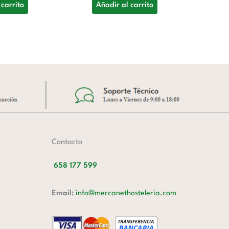
de
 carrito
Añadir al carrito
1.
A
Contacto
658 177 599
Email:
info@mercanethosteleria.com