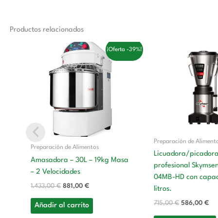
Productos relacionados
El
El
El
El
¡Oferta -39%!
precio
precio
precio
pre
original
actual
original
act
era:
es:
era:
es:
1.433,00 €.
881,00 €.
715,00 €.
58
Preparación de Aliment
Preparación de Alimentos
Licuadora/picador
Amasadora – 30L – 19kg Masa
profesional Skymse
– 2 Velocidades
04MB-HD con capac
1.433,00
€
881,00
€
litros.
715,00
€
586,00
€
Añadir al carrito