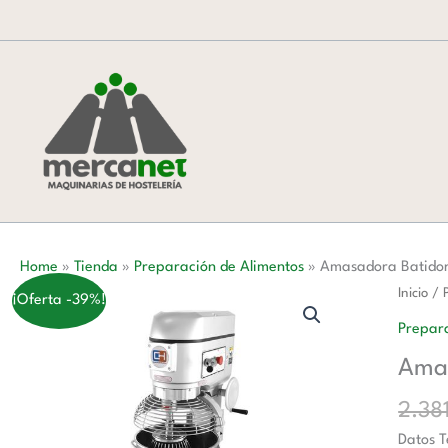
Ir
al
contenido
Home
»
Tienda
»
Preparación de Alimentos
»
Amasadora Batidora
Amasa
Inicio
/
¡Oferta -39%!
Batidor
Prepara
Mezcla
Amas
Planeta
40
2.38
litros
Datos T