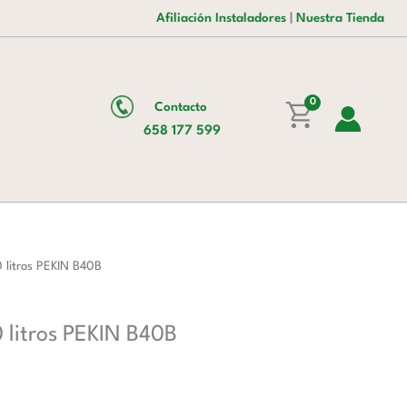
era:
es:
Planetaria
Afiliación Instaladores
|
Nuestra Tienda
2.381,00 €.
1.464,00 €.
40
litros
PEKIN
0
Contacto
B40B
658 177 599
cantidad
 litros PEKIN B40B
 litros PEKIN B40B