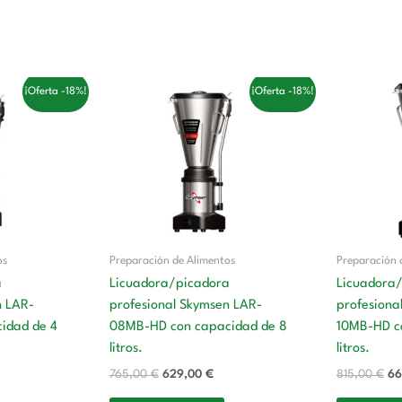
El
El
El
¡Oferta -18%!
¡Oferta -18%!
cio
precio
precio
pr
ual
original
actual
or
era:
es:
er
6,00 €.
765,00 €.
629,00 €.
81
os
Preparación de Alimentos
Preparación 
a
Licuadora/picadora
Licuadora
n LAR-
profesional Skymsen LAR-
profesiona
idad de 4
08MB-HD con capacidad de 8
10MB-HD c
litros.
litros.
765,00
€
629,00
€
815,00
€
66