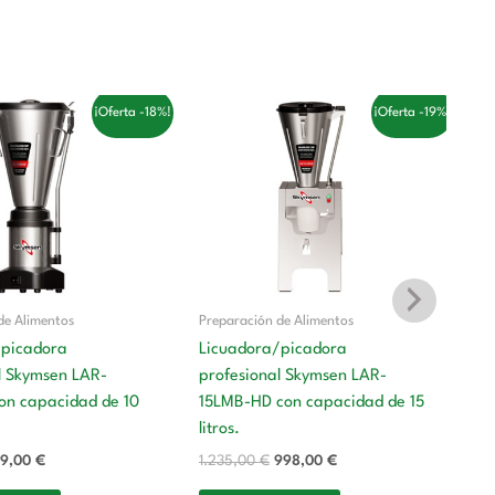
El
El
El
¡Oferta -18%!
¡Oferta -19%!
ecio
precio
precio
precio
iginal
actual
original
actual
a:
es:
era:
es:
5,00 €.
669,00 €.
1.235,00 €.
998,00 €.
de Alimentos
Preparación de Alimentos
/picadora
Licuadora/picadora
l Skymsen LAR-
profesional Skymsen LAR-
Pr
on capacidad de 10
15LMB-HD con capacidad de 15
Li
litros.
pr
9,00
€
1.235,00
€
998,00
€
2