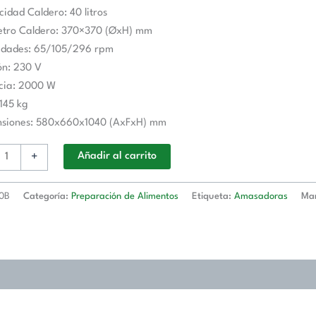
idad Caldero: 40 litros
etro Caldero: 370×370 (ØxH) mm
d
cidades: 65/105/296 rpm
ón: 230 V
ncia: 2000 W
 145 kg
nsiones: 580x660x1040 (AxFxH) mm
+
Añadir al carrito
0B
Categoría:
Preparación de Alimentos
Etiqueta:
Amasadoras
Ma