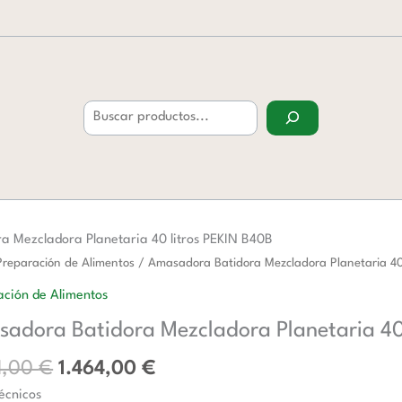
Buscar
 Mezcladora Planetaria 40 litros PEKIN B40B
El
El
dora
Preparación de Alimentos
/ Amasadora Batidora Mezcladora Planetaria 40
precio
precio
a
ción de Alimentos
original
actual
dora
adora Batidora Mezcladora Planetaria 40
era:
es:
ria
2.381,00 €.
1.464,00 €.
1,00
€
1.464,00
€
écnicos