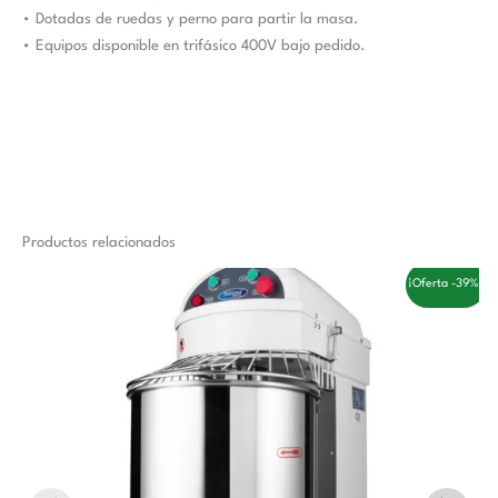
• Dotadas de ruedas y perno para partir la masa.
• Equipos disponible en trifásico 400V bajo pedido.
Productos relacionados
El
El
¡Oferta -39%!
precio
precio
original
actual
era:
es:
1.433,00 €.
881,00 €.