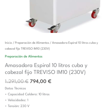
El
El
Amasadora
Inicio
/
Preparación de Alimentos
/ Amasadora Espiral 10 litros cuba y
precio
precio
Espiral
cabezal fijo TREVISO IM10 (230V)
original
actual
10
Preparación de Alimentos
era:
es:
litros
Amasadora Espiral 10 litros cuba y
1.291,00 €.
794,00 €.
cuba
cabezal fijo TREVISO IM10 (230V)
y
cabezal
1.291,00
€
794,00
€
fijo
Datos Técnicos
TREVISO
• Capacidad Caldero: 10 litros
IM10
• Velocidades: 1
(230V)
• Tensión: 230 V
cantidad