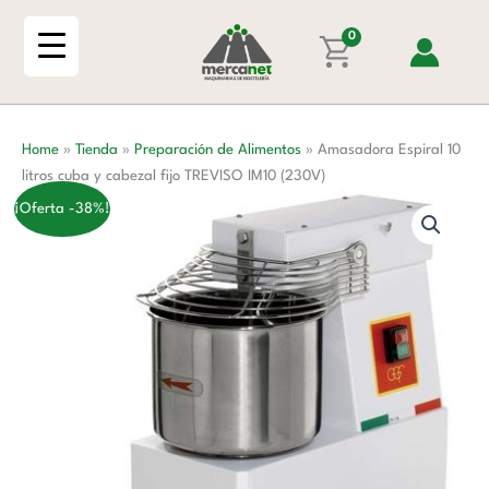
Ir
litros
al
0
cuba
contenido
y
cabezal
fijo
Home
»
Tienda
»
Preparación de Alimentos
»
Amasadora Espiral 10
TREVISO
litros cuba y cabezal fijo TREVISO IM10 (230V)
IM10
(230V)
¡Oferta -38%!
cantidad