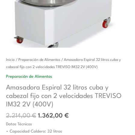
El
El
Amasadora
Inicio
/
Preparación de Alimentos
/ Amasadora Espiral 32 litros cuba y
precio
precio
Espiral
cabezal fijo con 2 velocidades TREVISO IM32 2V (400V)
original
actual
32
Preparación de Alimentos
era:
es:
litros
Amasadora Espiral 32 litros cuba y
2.214,00 €.
1.362,00 €.
cuba
cabezal fijo con 2 velocidades TREVISO
y
cabezal
IM32 2V (400V)
fijo
2.214,00
€
1.362,00
€
con
Datos Técnicos
2
• Capacidad Caldero: 32 litros
velocidades