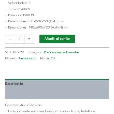
• Velocidades: 2
TREVISO
• Tensión: 400 V
IM32
• Potencia: 1500 W
2V
• Dimensiones Bol: 450×260 (ØxH) mm
(400V)
• Dimensiones: 440x690x720 (AxFxH) mm
cantidad
-
+
Añadir al carrito
SKU:
IM32 2V
Categoría:
Preparación de Alimentos
Etiqueta:
Amasadoras
Marca:
CH
Descripción
Valoraciones (0)
Características Técnicas
• Especialmente recomendable para panaderías, hoteles o