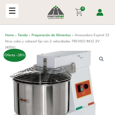
Ir
litros
al
0
cuba
contenido
y
cabezal
fijo
Home
»
Tienda
»
Preparación de Alimentos
»
Amasadora Espiral 32
con
litros cuba y cabezal fijo con 2 velocidades TREVISO IM32 2V
2
(400V)
velocidades
TREVISO
¡Oferta -38%!
IM32
2V
(400V)
cantidad