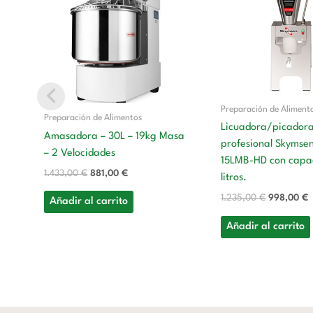
era:
es:
era:
e
1.433,00 €.
881,00 €.
1.235,00 €
9
Preparación de Aliment
Preparación de Alimentos
Licuadora/picador
Amasadora – 30L – 19kg Masa
profesional Skymse
– 2 Velocidades
15LMB-HD con capac
1.433,00
€
881,00
€
litros.
1.235,00
€
998,00
€
Añadir al carrito
Añadir al carrito