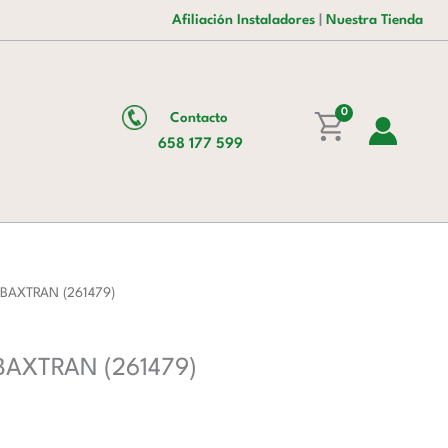
era:
es:
de
Afiliación Instaladores
|
Nuestra Tienda
24,00 €.
15,00 €.
Uso
Interno
GLASS
0
Contacto
KS
658 177 599
BAXTRAN
(261479)
cantidad
S BAXTRAN (261479)
 BAXTRAN (261479)