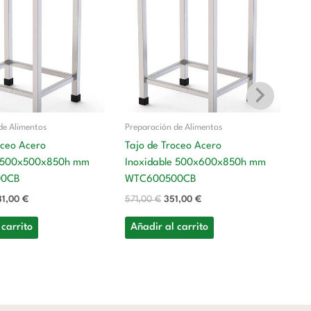
a:
es:
era:
es:
8,00 €.
331,00 €.
571,00 €.
351,00 €.
de Alimentos
Preparación de Alimentos
oceo Acero
Tajo de Troceo Acero
Pr
e 500x500x850h mm
Inoxidable 500x600x850h mm
Ta
00CB
WTC600500CB
I
31,00
€
571,00
€
351,00
€
W
6
 carrito
Añadir al carrito
A