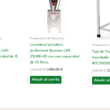
s:
era:
es:
er
.
98,00 €.
1.335,00 €.
1.080,00 €.
53
os
Preparación de Alimentos
a
Licuadora/picadora
Preparación 
n LAR-
profesional Skymsen LAR-
Tajo de Tr
idad de 15
25LMB-HD con una capacidad
Inoxidabl
de 25 litros.
WTC5005
1.335,00
€
1.080,00
€
538,00
€
3
Añadir al carrito
Añadir al