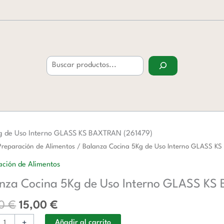
Buscar
g de Uso Interno GLASS KS BAXTRAN (261479)
El
El
a
Preparación de Alimentos
/ Balanza Cocina 5Kg de Uso Interno GLASS K
precio
precio
ción de Alimentos
original
actual
nza Cocina 5Kg de Uso Interno GLASS KS
era:
es:
24,00 €.
15,00 €.
00
€
15,00
€
+
Añadir al carrito