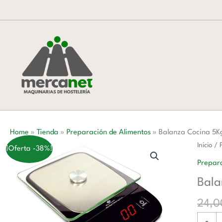
Ir
al
contenido
Home
»
Tienda
»
Preparación de Alimentos
»
Balanza Cocina 5K
Balanz
Inicio
/
¡Oferta -38%!
Cocina
Prepara
5Kg
Bala
de
Uso
24,
Interno
-