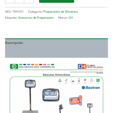
TMN150
BAXTRAN
SKU:
TMN150
Categoría:
Preparación de Alimentos
(260663
Etiqueta:
Accesorios de Preparación
Marca:
CH
+
900019)
cantidad
Descripción
Valoraciones (0)