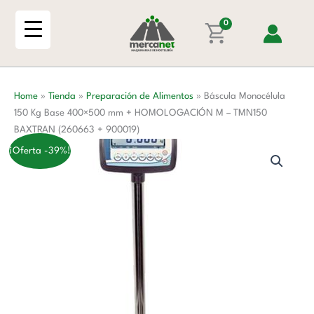
Ir
Kg
al
0
Base
contenido
400x500
mm
+
Home
»
Tienda
»
Preparación de Alimentos
»
Báscula Monocélula
HOMOLOGACIÓN
150 Kg Base 400×500 mm + HOMOLOGACIÓN M – TMN150
M
BAXTRAN (260663 + 900019)
-
TMN150
¡Oferta -39%!
BAXTRAN
(260663
+
900019)
cantidad