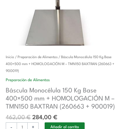
El
El
Báscula
Inicio
/
Preparación de Alimentos
/ Báscula Monocélula 150 Kg Base
precio
precio
Monocélula
400×500 mm + HOMOLOGACIÓN M – TMN150 BAXTRAN (260663 +
original
actual
150
900019)
era:
es:
Kg
Preparación de Alimentos
462,00 €.
284,00 €.
Base
Báscula Monocélula 150 Kg Base
400x500
400×500 mm + HOMOLOGACIÓN M –
mm
+
TMN150 BAXTRAN (260663 + 900019)
HOMOLOGACIÓN
462,00
€
284,00
€
M
-
-
+
Añadir al carrito