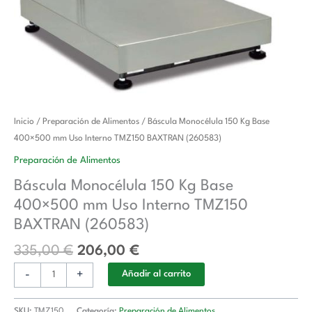
El
El
Báscula
Inicio
/
Preparación de Alimentos
/ Báscula Monocélula 150 Kg Base
precio
precio
Monocélula
400×500 mm Uso Interno TMZ150 BAXTRAN (260583)
original
actual
150
Preparación de Alimentos
era:
es:
Kg
Báscula Monocélula 150 Kg Base
335,00 €.
206,00 €.
Base
400×500 mm Uso Interno TMZ150
400x500
mm
BAXTRAN (260583)
Uso
335,00
€
206,00
€
Interno
TMZ150
-
+
Añadir al carrito
BAXTRAN
(260583)
SKU:
TMZ150
Categoría:
Preparación de Alimentos