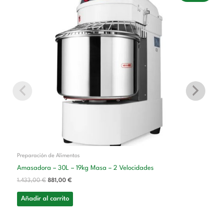
original
actual
era:
es:
1.433,00 €.
881,00 €.
Preparación de Alimentos
Amasadora – 30L – 19kg Masa – 2 Velocidades
1.433,00
€
881,00
€
Añadir al carrito