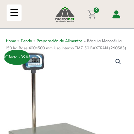
Ir
Kg
al
0
Base
contenido
400x500
mm
Uso
Home
»
Tienda
»
Preparación de Alimentos
»
Báscula Monocélula
Interno
150 Kg Base 400×500 mm Uso Interno TMZ150 BAXTRAN (260583)
TMZ150
BAXTRAN
¡Oferta -39%!
(260583)
cantidad