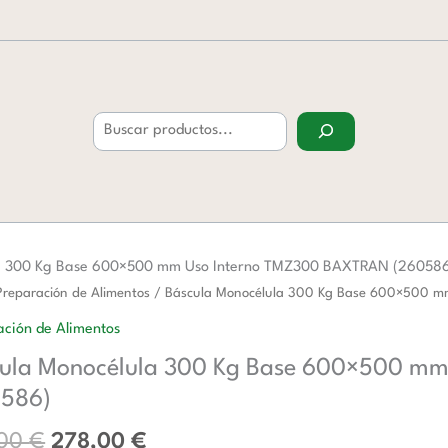
Buscar
la 300 Kg Base 600×500 mm Uso Interno TMZ300 BAXTRAN (26058
El
El
a
Preparación de Alimentos
/ Báscula Monocélula 300 Kg Base 600×500 m
precio
precio
lula
ción de Alimentos
original
actual
ula Monocélula 300 Kg Base 600×500 m
era:
es:
452,00 €.
278,00 €.
0586)
00
,00
€
278,00
€