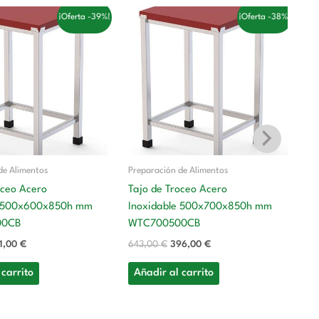
El
El
El
¡Oferta -39%!
¡Oferta -38%!
ecio
precio
precio
precio
ginal
actual
original
actual
:
es:
era:
es:
1,00 €.
351,00 €.
643,00 €.
396,00 €.
de Alimentos
Preparación de Alimentos
oceo Acero
Tajo de Troceo Acero
Pr
e 500x600x850h mm
Inoxidable 500x700x850h mm
Te
00CB
WTC700500CB
(s
1,00
€
643,00
€
396,00
€
8
 carrito
Añadir al carrito
A