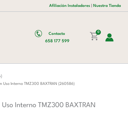
era:
es:
Kg
Afiliación Instaladores
|
Nuestra Tienda
452,00 €.
278,00 €.
Base
600x500
mm
0
Contacto
Uso
658 177 599
Interno
TMZ300
BAXTRAN
(260586)
cantidad
6)
m Uso Interno TMZ300 BAXTRAN (260586)
m Uso Interno TMZ300 BAXTRAN