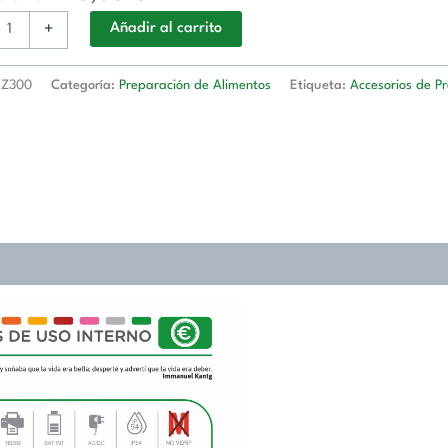
+
Añadir al carrito
0
Z300
Categoría:
Preparación de Alimentos
Etiqueta:
Accesorios de P
AN
6)
d