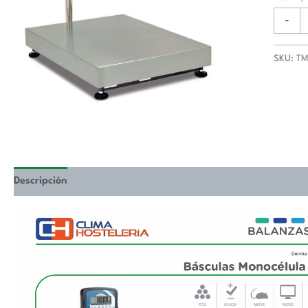
mm
Uso
-
Interno
TMZ30
SKU:
TM
BAXTR
(26058
cantida
Descripción
Valoraciones (0)