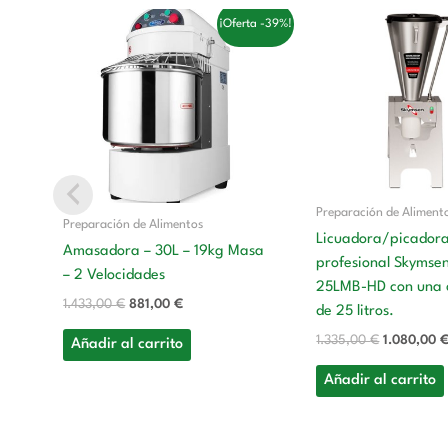
El
El
El
¡Oferta -39%!
precio
precio
precio
original
actual
original
era:
es:
era:
1.433,00 €.
881,00 €.
1.335,00 €
Preparación de Aliment
Preparación de Alimentos
Licuadora/picador
Amasadora – 30L – 19kg Masa
profesional Skymse
– 2 Velocidades
25LMB-HD con una 
1.433,00
€
881,00
€
de 25 litros.
1.335,00
€
1.080,00
Añadir al carrito
Añadir al carrito