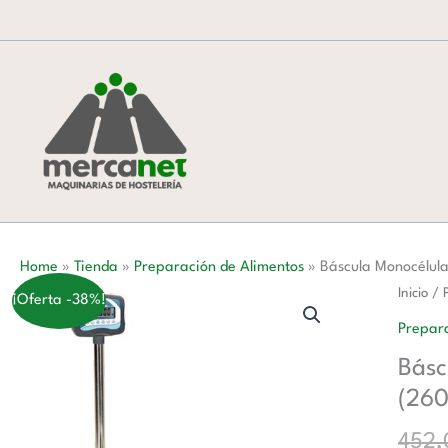
Ir
al
contenido
Home
»
Tienda
»
Preparación de Alimentos
»
Báscula Monocélu
Báscul
Inicio
/
¡Oferta -38%!
Monocé
Prepara
300
Básc
Kg
(26
Base
600x5
452