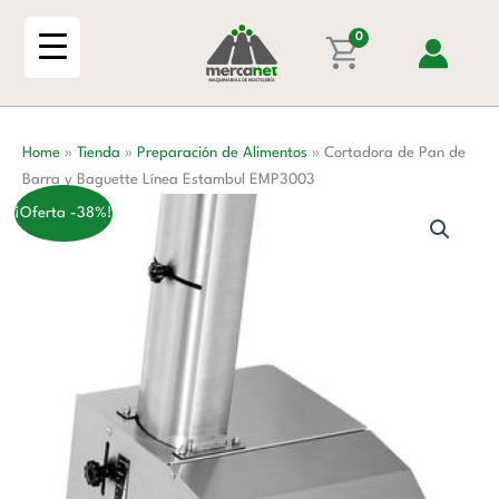
Ir
de
al
0
Barra
contenido
y
Baguette
Línea
Home
»
Tienda
»
Preparación de Alimentos
»
Cortadora de Pan de
Estambul
Barra y Baguette Línea Estambul EMP3003
EMP3003
cantidad
¡Oferta -38%!