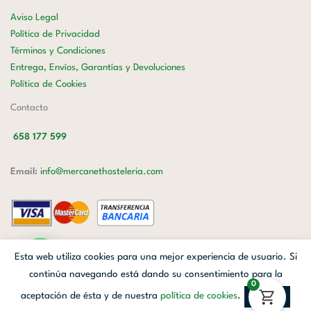
Aviso Legal
Política de Privacidad
Términos y Condiciones
Entrega, Envíos, Garantías y Devoluciones
Política de Cookies
Contacto
658 177 599
Email:
info@mercanethosteleria.com
Carrer de Loreto, 13-15, Letra C (Local) Les Corts, 08029 Barcelona.
Esta web utiliza cookies para una mejor experiencia de usuario. Si
Mercanet © 2026.
| Diseñado por
Avanzada Digital
| Webmaster
OWH
continúa navegando está dando su consentimiento para la
0
Cloud
aceptación de ésta y de nuestra
política de cookies
.
Aceptar