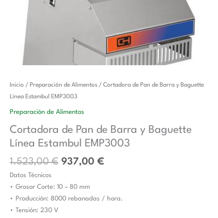
El
El
Cortadora
Inicio
/
Preparación de Alimentos
/ Cortadora de Pan de Barra y Baguette
precio
precio
de
Línea Estambul EMP3003
original
actual
Pan
Preparación de Alimentos
era:
es:
de
Cortadora de Pan de Barra y Baguette
1.523,00 €.
937,00 €.
Barra
Línea Estambul EMP3003
y
Baguette
1.523,00
€
937,00
€
Línea
Datos Técnicos
Estambul
• Grosor Corte: 10 – 80 mm
EMP3003
• Producción: 8000 rebanadas / hora.
cantidad
• Tensión: 230 V