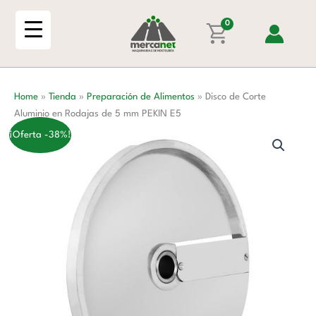
Ir
Aluminio
al
0
en
contenido
Rodajas
de
5
Home
»
Tienda
»
Preparación de Alimentos
»
Disco de Corte
mm
Aluminio en Rodajas de 5 mm PEKIN E5
PEKIN
E5
¡Oferta -38%!
cantidad