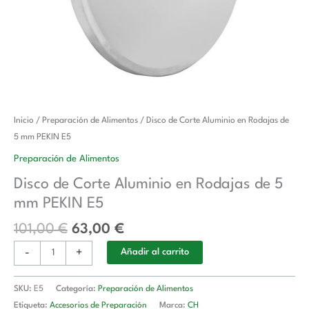
El
El
Disco
Inicio
/
Preparación de Alimentos
/ Disco de Corte Aluminio en Rodajas de
precio
precio
de
5 mm PEKIN E5
original
actual
Corte
Preparación de Alimentos
era:
es:
Aluminio
Disco de Corte Aluminio en Rodajas de 5
101,00 €.
63,00 €.
en
mm PEKIN E5
Rodajas
de
101,00
€
63,00
€
5
-
+
mm
Añadir al carrito
PEKIN
E5
SKU:
E5
Categoría:
Preparación de Alimentos
cantidad
Etiqueta:
Accesorios de Preparación
Marca:
CH