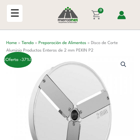
Ir
Aluminio
al
0
Productos
contenido
Enteros
de
2
Home
»
Tienda
»
Preparación de Alimentos
»
Disco de Corte
mm
Aluminio Productos Enteros de 2 mm PEKIN P2
PEKIN
P2
¡Oferta -37%!
cantidad