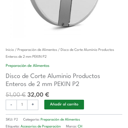
El
El
Disco
Inicio
/
Preparación de Alimentos
/ Disco de Corte Aluminio Productos
precio
precio
de
Enteros de 2 mm PEKIN P2
original
actual
Corte
Preparación de Alimentos
era:
es:
Aluminio
Disco de Corte Aluminio Productos
51,00 €.
32,00 €.
Productos
Enteros de 2 mm PEKIN P2
Enteros
de
51,00
€
32,00
€
2
-
+
mm
Añadir al carrito
PEKIN
P2
SKU:
P2
Categoría:
Preparación de Alimentos
cantidad
Etiqueta:
Accesorios de Preparación
Marca:
CH