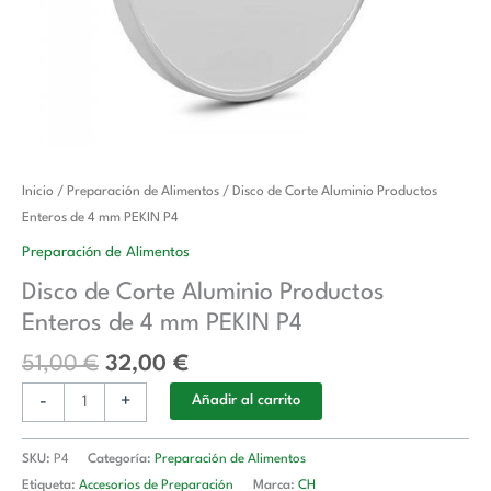
El
El
Disco
Inicio
/
Preparación de Alimentos
/ Disco de Corte Aluminio Productos
precio
precio
de
Enteros de 4 mm PEKIN P4
original
actual
Corte
Preparación de Alimentos
era:
es:
Aluminio
Disco de Corte Aluminio Productos
51,00 €.
32,00 €.
Productos
Enteros de 4 mm PEKIN P4
Enteros
de
51,00
€
32,00
€
4
-
+
mm
Añadir al carrito
PEKIN
P4
SKU:
P4
Categoría:
Preparación de Alimentos
cantidad
Etiqueta:
Accesorios de Preparación
Marca:
CH