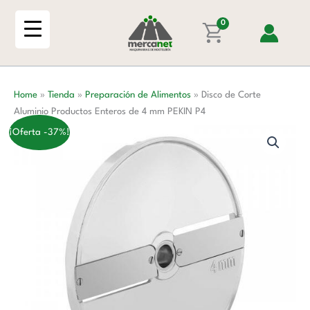
Ir
Aluminio
al
0
Productos
contenido
Enteros
de
4
Home
»
Tienda
»
Preparación de Alimentos
»
Disco de Corte
mm
Aluminio Productos Enteros de 4 mm PEKIN P4
PEKIN
P4
¡Oferta -37%!
cantidad