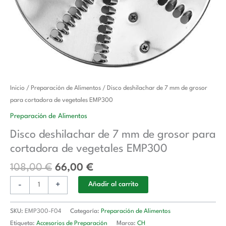
El
El
Disco
Inicio
/
Preparación de Alimentos
/ Disco deshilachar de 7 mm de grosor
precio
precio
deshilachar
para cortadora de vegetales EMP300
original
actual
de
Preparación de Alimentos
era:
es:
7
Disco deshilachar de 7 mm de grosor para
108,00 €.
66,00 €.
mm
cortadora de vegetales EMP300
de
grosor
108,00
€
66,00
€
para
-
+
cortadora
Añadir al carrito
de
vegetales
SKU:
EMP300-F04
Categoría:
Preparación de Alimentos
EMP300
Etiqueta:
Accesorios de Preparación
Marca:
CH