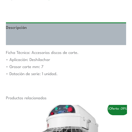
cantidad
Descripción
Valoraciones (0)
Ficha Técnica: Accesorios discos de corte.
• Aplicación: Deshilachar
• Grosor corte mm: 7
• Dotación de serie: 1 unidad.
Productos relacionados
El
El
¡Oferta -39%!
precio
precio
original
actual
era:
es:
1.433,00 €.
881,00 €.