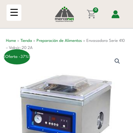
Ir
-
al
0
Vaksic-
contenido
20
2A
cantidad
Home
»
Tienda
»
Preparación de Alimentos
»
Envasadora Serie 410
– Vaksic-20 2A
¡Oferta -37%!