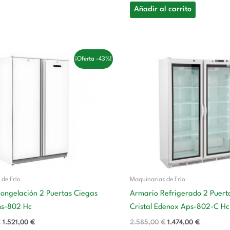
Añadir al carrito
El
El
El
El
¡Oferta -43%!
precio
precio
precio
precio
original
actual
original
actual
era:
es:
era:
es:
2.668,00 €.
1.521,00 €.
2.585,00 €.
1.474,00 
 de Frío
Maquinarias de Frío
ongelación 2 Puertas Ciegas
Armario Refrigerado 2 Puert
ns-802 Hc
Cristal Edenox Aps-802-C Hc
€
1.521,00
€
2.585,00
€
1.474,00
€