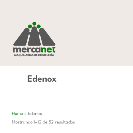
Ordenado
Ir
por
al
popularidad
contenido
Edenox
Home
»
Edenox
Mostrando 1–12 de 52 resultados