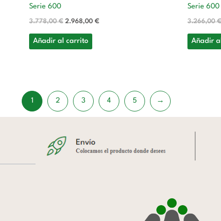
Serie 600
Serie 600
3.778,00
€
2.968,00
€
3.266,00
Añadir al carrito
Añadir al
1
2
3
4
5
→