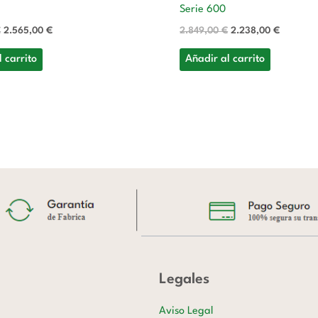
Serie 600
€
2.565,00
€
2.849,00
€
2.238,00
€
 carrito
Añadir al carrito
Legales
Aviso Legal