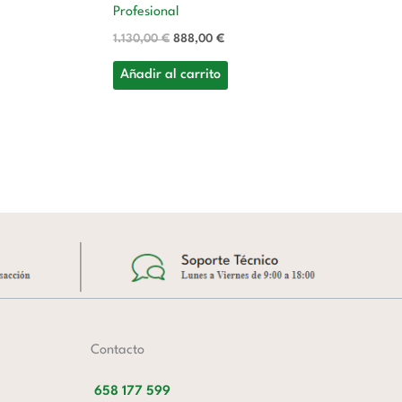
Profesional
1.130,00
€
888,00
€
Añadir al carrito
Contacto
658 177 599