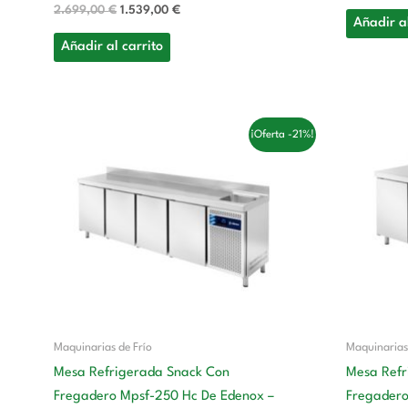
2.699,00
€
1.539,00
€
Añadir al
Añadir al carrito
El
El
¡Oferta -21%!
precio
precio
original
actual
era:
es:
3.778,00 €.
2.968,00 €.
Maquinarias de Frío
Maquinarias
Mesa Refrigerada Snack Con
Mesa Refr
Fregadero Mpsf-250 Hc De Edenox –
Fregadero