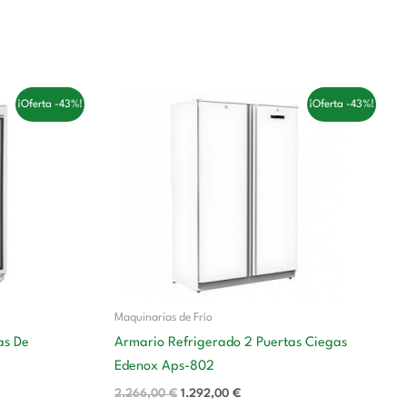
El
El
¡Oferta -43%!
¡Oferta -43%!
precio
precio
original
actual
era:
es:
€.
2.266,00 €.
1.292,00 €.
Maquinarias de Frío
as De
Armario Refrigerado 2 Puertas Ciegas
Edenox Aps-802
2.266,00
€
1.292,00
€