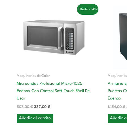
El
El
¡Oferta -34%!
precio
precio
original
actual
era:
es:
507,00 €.
337,00 €.
Maquinarias de Calor
Maquinarias
Microondas Profesional Micro-1025
Armario E
Edenox Con Control Soft-Touch Fácil De
Puertas C
Usar
Edenox
507,00
€
337,00
€
1.154,00
€
Añadir al carrito
Añadir al