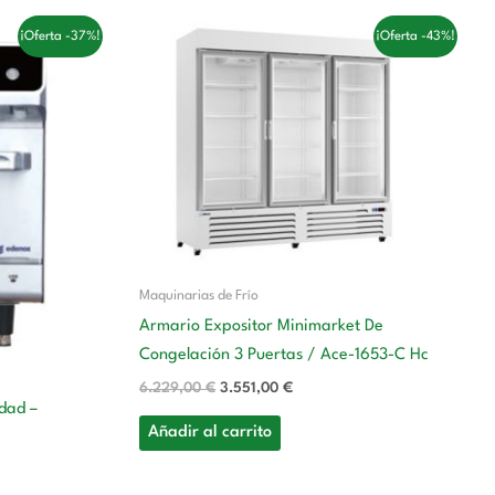
El
El
¡Oferta -37%!
¡Oferta -43%!
precio
precio
original
actual
era:
es:
 €.
6.229,00 €.
3.551,00 €.
Maquinarias de Frío
Armario Expositor Minimarket De
Congelación 3 Puertas / Ace-1653-C Hc
6.229,00
€
3.551,00
€
dad –
Añadir al carrito