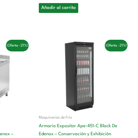
Añadir al carrito
El
El
¡Oferta -21%!
¡Oferta -21%!
precio
precio
original
actual
era:
es:
 €.
1.130,00 €.
888,00 €.
Maquinarias de Frío
Armario Expositor Ape-451-C Black De
enox –
Edenox – Conservación y Exhibición