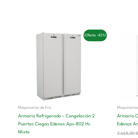
El
El
¡Oferta -43%!
precio
precio
original
actual
era:
es:
2.699,00 €.
1.539,00 €.
Maquinarias de Frío
Maquinarias
Armario Refrigerado – Congelación 2
Armario C
Puertas Ciegas Edenox Aps-802 Hc
Edenox A
Mixto
2.668,00