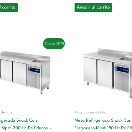
 carrito
Añadir al carrito
El
El
El
El
¡Oferta -21%!
precio
precio
precio
precio
original
actual
original
actual
era:
es:
era:
es:
3.266,00 €.
2.565,00 €.
2.849,00 €.
2.238,00
 de Frío
Maquinarias de Frío
igerada Snack Con
Mesa Refrigerada Snack Con
 Mpsf-200 Hc De Edenox –
Fregadero Mpsf-150 Hc De Ed