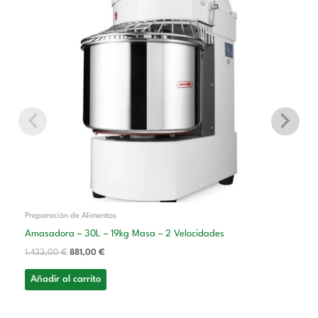
era:
es:
1.433,00 €.
881,00 €.
Preparación de Alimentos
Amasadora – 30L – 19kg Masa – 2 Velocidades
1.433,00
€
881,00
€
Añadir al carrito