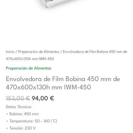
El
El
Envolvedora
Inicio
/
Preparación de Alimentos
/ Envolvedora de Film Bobina 450 mm de
precio
precio
de
470x600x130h mm IWM-450
original
actual
Film
Preparación de Alimentos
era:
es:
Bobina
Envolvedora de Film Bobina 450 mm de
153,00 €.
94,00 €.
450
470x600x130h mm IWM-450
mm
de
153,00
€
94,00
€
470x600x130h
Datos Técnicos
mm
• Bobina: 450 mm
IWM-
• Temperatura: 50 – 160 (°C)
450
• Tensión: 230 V
cantidad