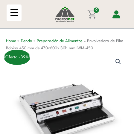
Ir
Bobina
al
0
450
contenido
mm
de
470x600x130h
Home
»
Tienda
»
Preparación de Alimentos
»
Envolvedora de Film
mm
Bobina 450 mm de 470x600x130h mm IWM-450
IWM-
450
¡Oferta -39%!
cantidad