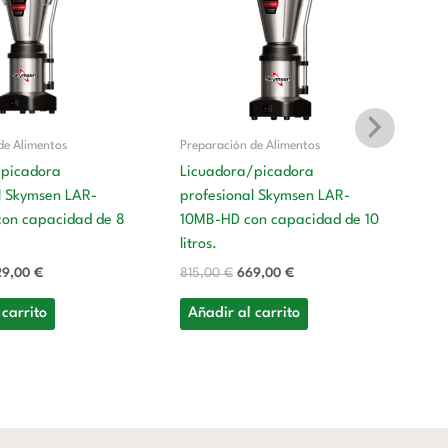
a:
es:
era:
es:
5,00 €.
629,00 €.
815,00 €.
669,00 €.
de Alimentos
Preparación de Alimentos
/picadora
Licuadora/picadora
l Skymsen LAR-
profesional Skymsen LAR-
Pr
on capacidad de 8
10MB-HD con capacidad de 10
Li
litros.
pr
29,00
€
815,00
€
669,00
€
15
li
 carrito
Añadir al carrito
1.
A