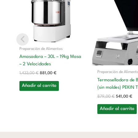
era:
es:
era:
es:
1.433,00 €.
881,00 €.
879,00 €.
541
Preparación de Alimentos
Amasadora – 30L – 19kg Masa
– 2 Velocidades
Preparación de Aliment
1.433,00
€
881,00
€
Termoselladora de 
Añadir al carrito
(sin moldes) PEKIN T
879,00
€
541,00
€
Añadir al carrito