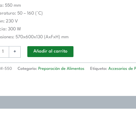
na: 550 mm
0x130h
ratura: 50 – 160 (°C)
ón: 230 V
cia: 300 W
nsiones: 570x600x130 (AxFxH) mm
d
+
Añadir al carrito
M-550
Categoría:
Preparación de Alimentos
Etiqueta:
Accesorios de 