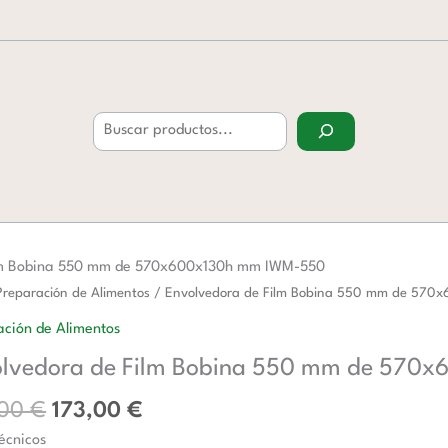
Buscar
ilm Bobina 550 mm de 570x600x130h mm IWM-550
El
El
edora
Preparación de Alimentos
/ Envolvedora de Film Bobina 550 mm de 57
precio
precio
ción de Alimentos
original
actual
lvedora de Film Bobina 550 mm de 570
era:
es:
282,00 €.
173,00 €.
,00
€
173,00
€
écnicos