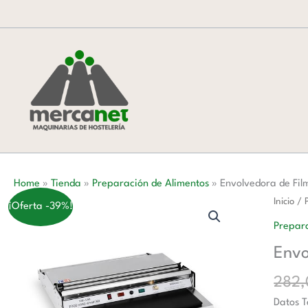
Ir
al
contenido
Home
»
Tienda
»
Preparación de Alimentos
»
Envolvedora de F
Envolv
Inicio
/
¡Oferta -39%!
de
Prepara
Film
Envo
Bobina
550
282
mm
Datos T