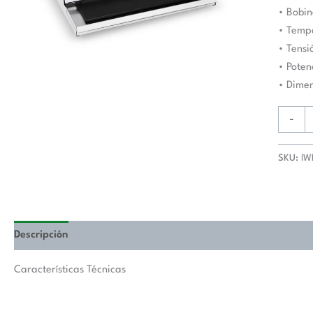
de
• Bobi
570x60
• Tempe
mm
• Tensi
IWM-
• Poten
550
• Dime
cantida
-
SKU:
IW
Descripción
Valoraciones (0)
Características Técnicas