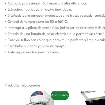
• Acabado profesional, fácil manejo y alta eficiencia.
• Estructura fabricada en acero inoxidable.
• Diseñado para envasar productos como fruta, pescado, comida
• Control de temperatura de 50 a 160°C.
• Interruptor y piloto de encendido, indicador de corriente y de c
• Dotada de una banda de calor eléctrico que permite un corte li
• Plato de teflón con calor que permite un perfecto y limpio aca
• Enrollador superior y placa de apoyo.
• Apto según modelo para bobinas.
Productos relacionados
El
El
El
El
¡Oferta -39%!
precio
precio
precio
pre
original
actual
original
act