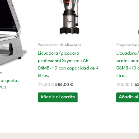
era:
es:
er
,00 €.
715,00 €.
586,00 €.
76
Preparación de Alimentos
Preparación 
Licuadora/picadora
Licuadora
profesional Skymsen LAR-
profesiona
04MB-HD con capacidad de 4
08MB-HD c
os
litros.
litros.
Barquetas
715,00
€
586,00
€
765,00
€
6
S-1
Añadir al carrito
Añadir al