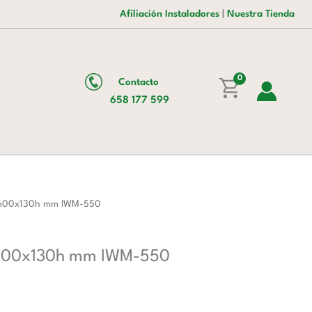
era:
es:
Bobina
Afiliación Instaladores
|
Nuestra Tienda
282,00 €.
173,00 €.
550
mm
de
0
Contacto
570x600x130h
658 177 599
mm
IWM-
550
cantidad
0x600x130h mm IWM-550
x600x130h mm IWM-550