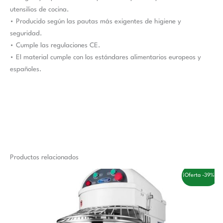
utensilios de cocina.
• Producido según las pautas más exigentes de higiene y
seguridad.
• Cumple las regulaciones CE.
• El material cumple con los estándares alimentarios europeos y
españoles.
Productos relacionados
El
El
¡Oferta -39%!
precio
precio
original
actual
era:
es:
1.433,00 €.
881,00 €.