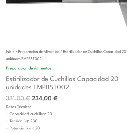
El
El
Estirilizador
Inicio
/
Preparación de Alimentos
/ Estirilizador de Cuchillos Capacidad 20
precio
precio
de
unidades EMPBST002
original
actual
Cuchillos
Preparación de Alimentos
era:
es:
Capacidad
Estirilizador de Cuchillos Capacidad 20
381,00 €.
234,00 €.
20
unidades EMPBST002
unidades
EMPBST002
381,00
€
234,00
€
cantidad
Datos Técnicos
• Capacidad cuchillos: 20
• Tensión (v): 230
• Potencia (kw): 20