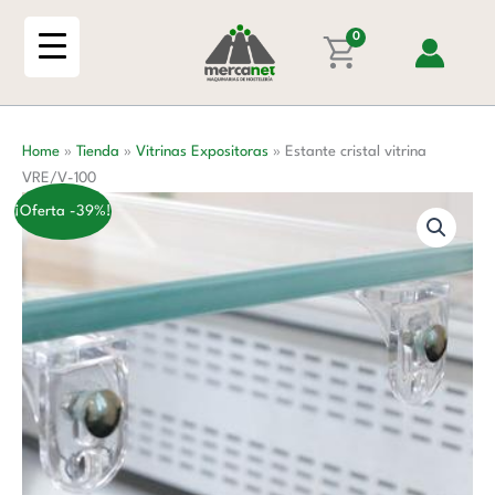
Ir
VRE/V-
al
0
100
contenido
cantidad
Home
»
Tienda
»
Vitrinas Expositoras
»
Estante cristal vitrina
VRE/V-100
¡Oferta -39%!