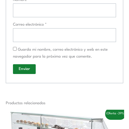
Correo electrónico
*
Guarda mi nombre, correo electrónico y web en este
navegador para la próxima vez que comente.
Productos relacionados
El
El
¡Oferta -39%!
precio
precio
original
actual
era:
es: