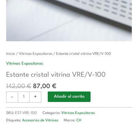
El
El
Estante
Inicio
/
Vitrinas Expositoras
/ Estante cristal vitrina VRE/V-100
precio
precio
cristal
Vitrinas Expositoras
original
actual
vitrina
Estante cristal vitrina VRE/V-100
era:
es:
VRE/V-
142,00 €.
87,00 €.
100
142,00
€
87,00
€
cantidad
-
+
Añadir al carrito
SKU:
EST-VRE-100
Categoría:
Vitrinas Expositoras
Etiqueta:
Accesorios de Vitrinas
Marca:
CH