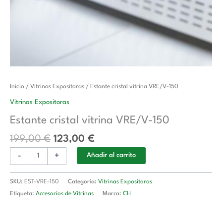
El
El
Estante
Inicio
/
Vitrinas Expositoras
/ Estante cristal vitrina VRE/V-150
precio
precio
cristal
Vitrinas Expositoras
original
actual
vitrina
Estante cristal vitrina VRE/V-150
era:
es:
VRE/V-
199,00 €.
123,00 €.
150
199,00
€
123,00
€
cantidad
-
+
Añadir al carrito
SKU:
EST-VRE-150
Categoría:
Vitrinas Expositoras
Etiqueta:
Accesorios de Vitrinas
Marca:
CH