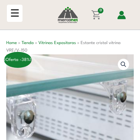
Ir
VRE/V-
al
0
150
contenido
cantidad
Home
»
Tienda
»
Vitrinas Expositoras
»
Estante cristal vitrina
VRE/V-150
¡Oferta -38%!