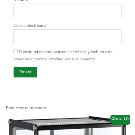
Correo electrónico
*
Guarda mi nombre, correo electrónico y web en este
navegador para la próxima vez que comente.
Productos relacionados
El
El
¡Oferta -38%!
precio
precio
original
actual
era:
es: