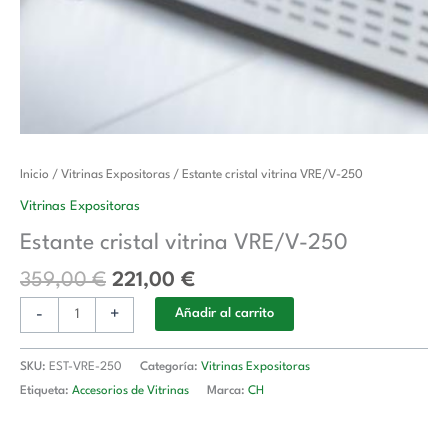
El
El
Estante
Inicio
/
Vitrinas Expositoras
/ Estante cristal vitrina VRE/V-250
precio
precio
cristal
Vitrinas Expositoras
original
actual
vitrina
Estante cristal vitrina VRE/V-250
era:
es:
VRE/V-
359,00 €.
221,00 €.
250
359,00
€
221,00
€
cantidad
-
+
Añadir al carrito
SKU:
EST-VRE-250
Categoría:
Vitrinas Expositoras
Etiqueta:
Accesorios de Vitrinas
Marca:
CH