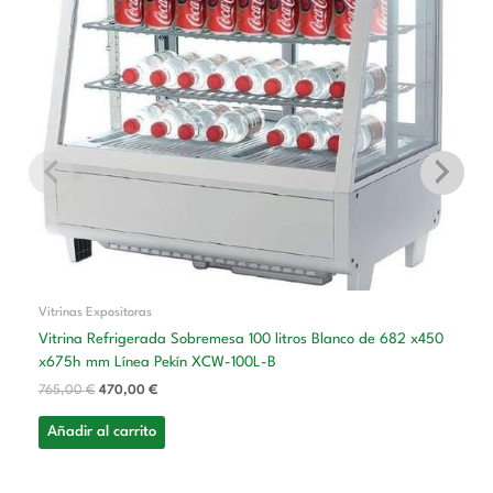
765,00 €.
470,00 €.
Vitrinas Expositoras
Vitrina Refrigerada Sobremesa 100 litros Blanco de 682 x450
x675h mm Línea Pekín XCW-100L-B
765,00
€
470,00
€
Añadir al carrito