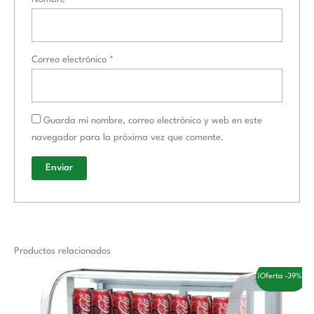
Correo electrónico
*
Guarda mi nombre, correo electrónico y web en este
navegador para la próxima vez que comente.
Productos relacionados
El
El
¡Oferta -39%!
precio
precio
original
actual
era:
es: