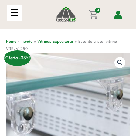
Ir
VRE/V-
al
0
250
contenido
cantidad
Home
»
Tienda
»
Vitrinas Expositoras
»
Estante cristal vitrina
VRE/V-250
¡Oferta -38%!