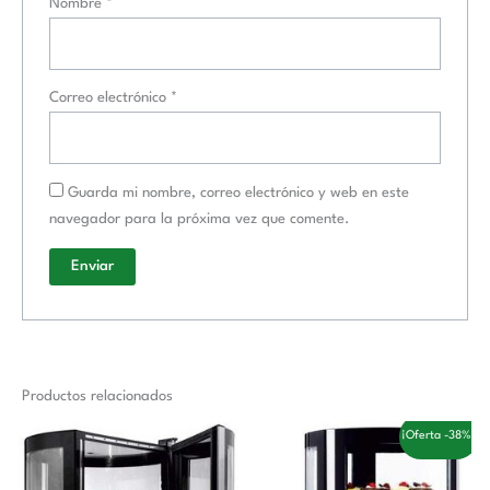
Nombre
*
Correo electrónico
*
Guarda mi nombre, correo electrónico y web en este
navegador para la próxima vez que comente.
Productos relacionados
El
El
¡Oferta -38%!
precio
precio
original
actual
era:
es: