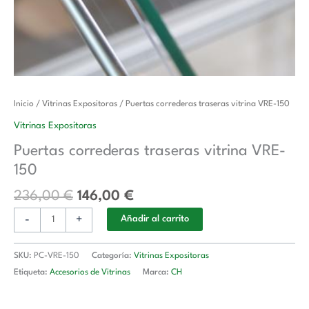
El
El
Puertas
Inicio
/
Vitrinas Expositoras
/ Puertas correderas traseras vitrina VRE-150
precio
precio
correderas
Vitrinas Expositoras
original
actual
traseras
Puertas correderas traseras vitrina VRE-
era:
es:
vitrina
150
236,00 €.
146,00 €.
VRE-
150
236,00
€
146,00
€
cantidad
-
+
Añadir al carrito
SKU:
PC-VRE-150
Categoría:
Vitrinas Expositoras
Etiqueta:
Accesorios de Vitrinas
Marca:
CH