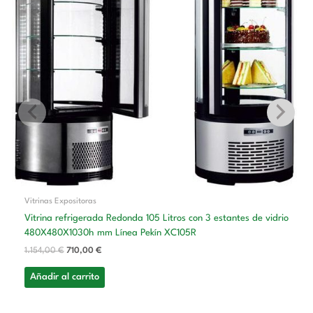
1.154,00 €.
710,00 €.
Vitrinas Expositoras
Vitrina refrigerada Redonda 105 Litros con 3 estantes de vidrio
480X480X1030h mm Línea Pekín XC105R
1.154,00
€
710,00
€
Añadir al carrito