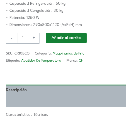
• Capacidad Refrigeración: 50 kg
mm
• Capacidad Congelación: 30 kg
CORDOBA
• Potencia: 1250 W
CR10ECO
• Dimensiones: 790x800x1420 (AxFxH) mm
cantidad
-
+
Añadir al carrito
SKU:
CR10ECO
Categoría:
Maquinarias de Frío
Etiqueta:
Abatidor De Temperatura
Marca:
CH
Descripción
Valoraciones (0)
Características Técnicas