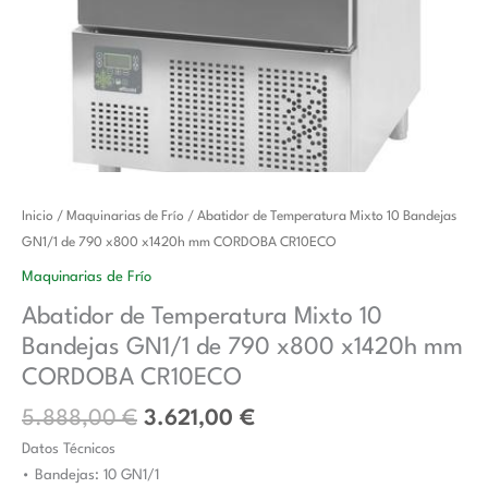
El
El
Abatidor
Inicio
/
Maquinarias de Frío
/ Abatidor de Temperatura Mixto 10 Bandejas
precio
precio
de
GN1/1 de 790 x800 x1420h mm CORDOBA CR10ECO
original
actual
Temperatura
Maquinarias de Frío
era:
es:
Mixto
Abatidor de Temperatura Mixto 10
5.888,00 €.
3.621,00 €.
10
Bandejas GN1/1 de 790 x800 x1420h mm
Bandejas
GN1/1
CORDOBA CR10ECO
de
5.888,00
€
3.621,00
€
790
Datos Técnicos
x800
• Bandejas: 10 GN1/1
x1420h