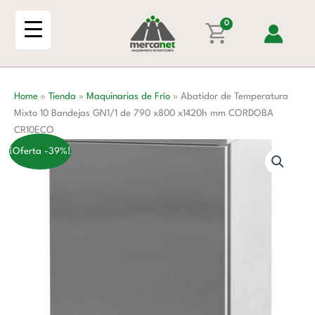
Ir
Mixto
al
0
10
contenido
Bandejas
GN1/1
de
Home
»
Tienda
»
Maquinarias de Frío
»
Abatidor de Temperatura
790
Mixto 10 Bandejas GN1/1 de 790 x800 x1420h mm CORDOBA
x800
CR10ECO
x1420h
mm
¡Oferta -39%!
CORDOBA
CR10ECO
cantidad