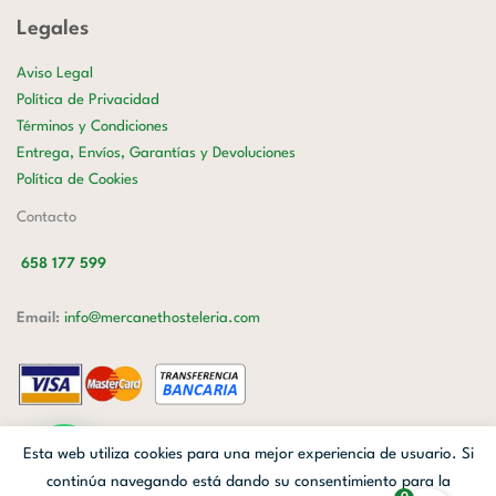
Legales
Aviso Legal
Política de Privacidad
Términos y Condiciones
Entrega, Envíos, Garantías y Devoluciones
Política de Cookies
Contacto
658 177 599
Email:
info@mercanethosteleria.com
Carrer de Loreto, 13-15, Letra C (Local) Les Corts, 08029 Barcelona.
Esta web utiliza cookies para una mejor experiencia de usuario. Si
Mercanet © 2026.
| Diseñado por
Avanzada Digital
| Webmaster
OWH
continúa navegando está dando su consentimiento para la