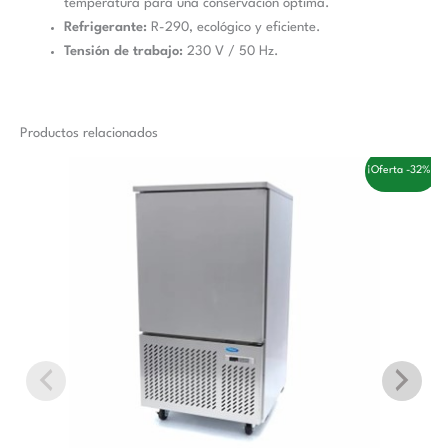
temperatura para una conservación óptima.
Refrigerante:
R-290, ecológico y eficiente.
Tensión de trabajo:
230 V / 50 Hz.
Productos relacionados
El
El
¡Oferta -32%!
precio
precio
original
actual
era:
es:
3.558,00 €.
2.410,00 €.