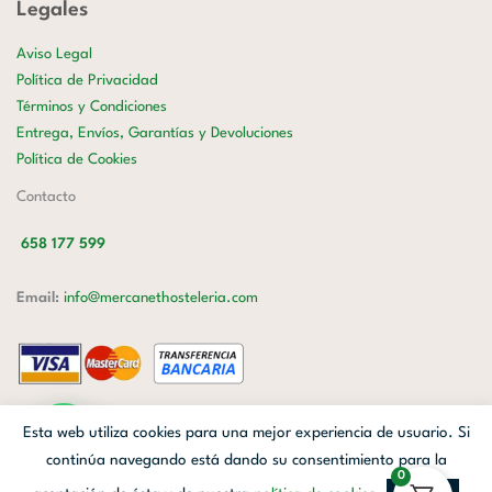
Legales
Aviso Legal
Política de Privacidad
Términos y Condiciones
Entrega, Envíos, Garantías y Devoluciones
Política de Cookies
Contacto
658 177 599
Email:
info@mercanethosteleria.com
Carrer de Loreto, 13-15, Letra C (Local) Les Corts, 08029 Barcelona.
Esta web utiliza cookies para una mejor experiencia de usuario. Si
Mercanet © 2026.
| Diseñado por
Avanzada Digital
| Webmaster
OWH
continúa navegando está dando su consentimiento para la
0
Cloud