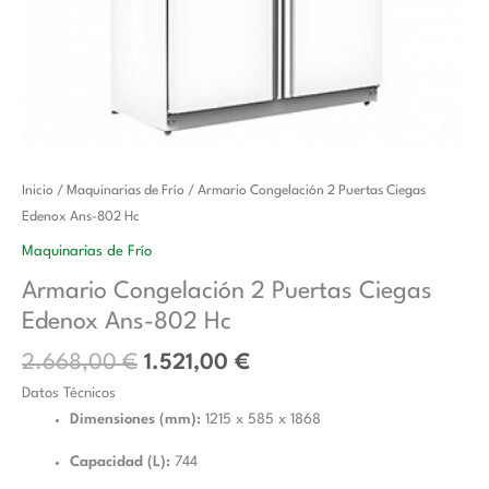
El
El
Armario
Inicio
/
Maquinarias de Frío
/ Armario Congelación 2 Puertas Ciegas
precio
precio
Congelación
Edenox Ans-802 Hc
original
actual
2
Maquinarias de Frío
era:
es:
Puertas
Armario Congelación 2 Puertas Ciegas
2.668,00 €.
1.521,00 €.
Ciegas
Edenox Ans-802 Hc
Edenox
Ans-
2.668,00
€
1.521,00
€
802
Datos Técnicos
Hc
Dimensiones (mm):
1215 x 585 x 1868
cantidad
Capacidad (L):
744