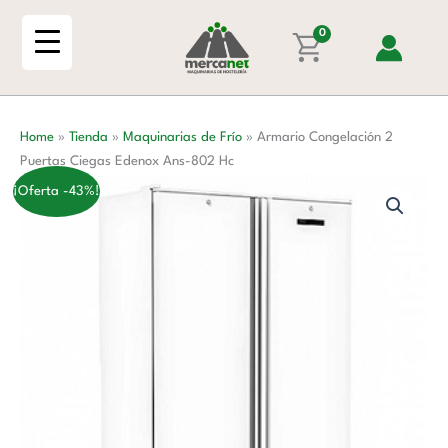
Ir
Puertas
al
0
Ciegas
contenido
Edenox
Ans-
802
Home
»
Tienda
»
Maquinarias de Frío
»
Armario Congelación 2
Hc
Puertas Ciegas Edenox Ans-802 Hc
cantidad
¡Oferta -43%!