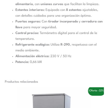
alimentario
, con
uniones curvas
que facilitan la limpieza.
Estantes interiores:
Equipado con
8 estantes
ajustables,
con detalles cuidados para una organización óptima.
Puertas seguras:
Con
tirador incorporado
y
cerradura con
llave
para mayor seguridad.
Control preciso:
Termómetro digital para el control de la
temperatura.
Refrigerante ecológico:
Utiliza
R-290
, respetuoso con el
medio ambiente.
Alimentación eléctrica:
230 V / 50 Hz
Potencia:
0,66 kW
Productos relacionados
El
El
¡Oferta -32%!
precio
precio
original
actual
era:
es:
3.558,00 €.
2.410,00 €.