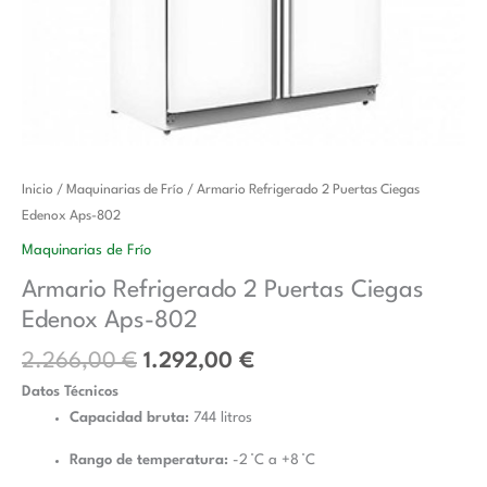
El
El
Armario
Inicio
/
Maquinarias de Frío
/ Armario Refrigerado 2 Puertas Ciegas
precio
precio
Refrigerado
Edenox Aps-802
original
actual
2
Maquinarias de Frío
era:
es:
Puertas
Armario Refrigerado 2 Puertas Ciegas
2.266,00 €.
1.292,00 €.
Ciegas
Edenox Aps-802
Edenox
Aps-
2.266,00
€
1.292,00
€
802
Datos Técnicos
cantidad
Capacidad bruta:
744 litros
Rango de temperatura:
-2 °C a +8 °C