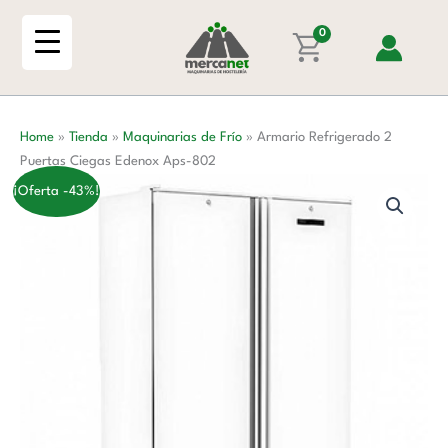
Ir
Puertas
al
0
Ciegas
contenido
Edenox
Aps-
802
Home
»
Tienda
»
Maquinarias de Frío
»
Armario Refrigerado 2
cantidad
Puertas Ciegas Edenox Aps-802
¡Oferta -43%!