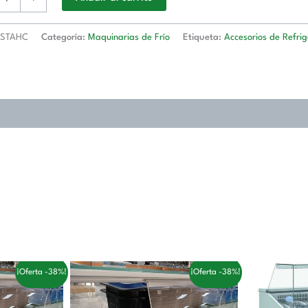
O
HC
STAHC
Categoría:
Maquinarias de Frío
Etiqueta:
Accesorios de Refrig
d
El
El
¡Oferta -38%!
¡Oferta -38%!
cio
precio
precio
ual
original
actual
era:
es: