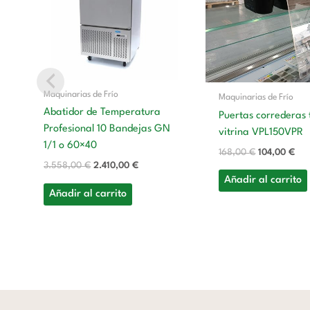
3.558,00 €.
2.410,00 €.
168,00 €.
104
Maquinarias de Frío
Maquinarias de Frío
Abatidor de Temperatura
Puertas correderas 
Profesional 10 Bandejas GN
vitrina VPL150VPR
1/1 o 60×40
168,00
€
104,00
€
3.558,00
€
2.410,00
€
Añadir al carrito
Añadir al carrito