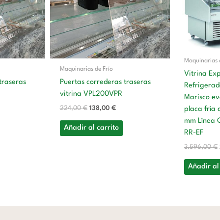
,00 €.
224,00 €.
138,00 €.
Maquinarias 
Maquinarias de Frío
Vitrina Ex
traseras
Puertas correderas traseras
Refrigerad
vitrina VPL200VPR
Marisco ev
224,00
€
138,00
€
placa fría
mm Línea 
Añadir al carrito
RR-EF
3.596,00
€
Añadir al