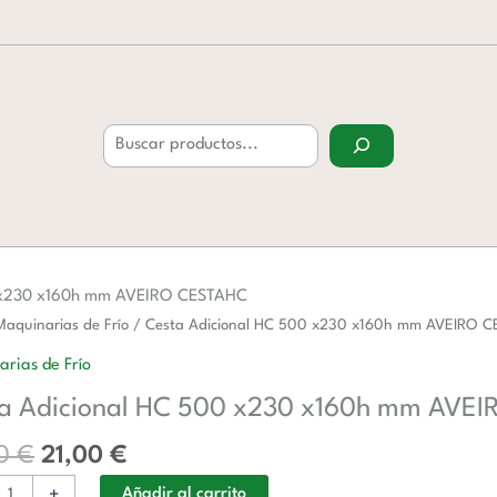
Buscar
0 x230 x160h mm AVEIRO CESTAHC
El
El
Maquinarias de Frío
/ Cesta Adicional HC 500 x230 x160h mm AVEIRO 
precio
precio
al
rias de Frío
original
actual
a Adicional HC 500 x230 x160h mm AVE
era:
es:
33,00 €.
21,00 €.
00
€
21,00
€
+
Añadir al carrito