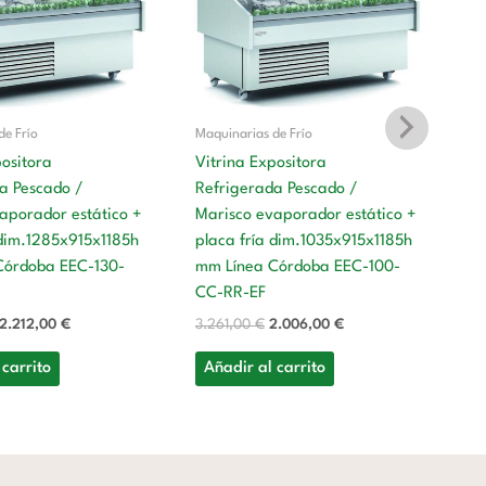
3.596,00 €.
2.212,00 €.
3.261,00 €.
2.006,00 €.
de Frío
Maquinarias de Frío
positora
Vitrina Expositora
a Pescado /
Refrigerada Pescado /
Ma
aporador estático +
Marisco evaporador estático +
 dim.1285x915x1185h
placa fría dim.1035x915x1185h
Es
Córdoba EEC-130-
mm Línea Córdoba EEC-100-
m
CC-RR-EF
5
2.212,00
€
3.261,00
€
2.006,00
€
A
 carrito
Añadir al carrito