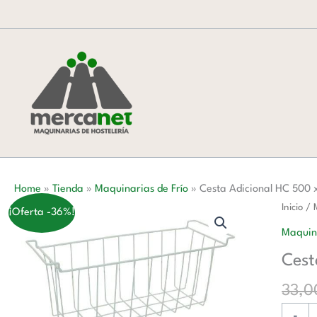
Ir
al
contenido
Home
»
Tienda
»
Maquinarias de Frío
»
Cesta Adicional HC 50
Cesta
Inicio
/
¡Oferta -36%!
Adicion
Maquina
HC
Cest
500
x230
33,
x160h
-