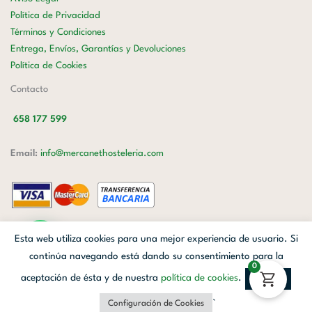
Política de Privacidad
Términos y Condiciones
Entrega, Envíos, Garantías y Devoluciones
Política de Cookies
Contacto
658 177 599
Email:
info@mercanethosteleria.com
Carrer de Loreto, 13-15, Letra C (Local) Les Corts, 08029 Barcelona.
Esta web utiliza cookies para una mejor experiencia de usuario. Si
Mercanet © 2026.
| Diseñado por
Avanzada Digital
| Webmaster
OWH
continúa navegando está dando su consentimiento para la
0
Cloud
aceptación de ésta y de nuestra
política de cookies
.
Aceptar
Facebook
Linkedin
Instagram
`
Configuración de Cookies