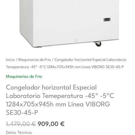
El
El
Congelador
Inicio
/
Maquinarias de Frío
/ Congelador horizontal Especial Laboratorio
precio
precio
horizontal
Temeperatura -45º -5ºC 1284x705x945h mm Línea VIBORG SE30-45-P
original
actual
Especial
Maquinarias de Frío
era:
es:
Laboratorio
Congelador horizontal Especial
1.479,00 €.
909,00 €.
Temeperatura
Laboratorio Temeperatura -45º -5ºC
-45º
-5ºC
1284x705x945h mm Línea VIBORG
1284x705x945h
SE30-45-P
mm
1.479,00
€
909,00
€
Línea
VIBORG
Datos Técnicos