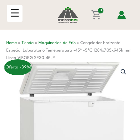
Ir
Laboratorio
al
0
Temeperatura
contenido
-45º
-5ºC
1284x705x945h
Home
»
Tienda
»
Maquinarias de Frío
»
Congelador horizontal
mm
Especial Laboratorio Temeperatura -45º -5ºC 1284x705x945h mm
Línea
Línea VIBORG SE30-45-P
VIBORG
SE30-
¡Oferta -39%!
45-
P
cantidad