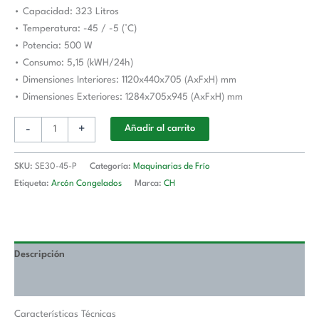
SE30-
• Capacidad: 323 Litros
45-
• Temperatura: -45 / -5 (°C)
P
• Potencia: 500 W
cantidad
• Consumo: 5,15 (kWH/24h)
• Dimensiones Interiores: 1120x440x705 (AxFxH) mm
• Dimensiones Exteriores: 1284x705x945 (AxFxH) mm
-
+
Añadir al carrito
SKU:
SE30-45-P
Categoría:
Maquinarias de Frío
Etiqueta:
Arcón Congelados
Marca:
CH
Descripción
Valoraciones (0)
Características Técnicas