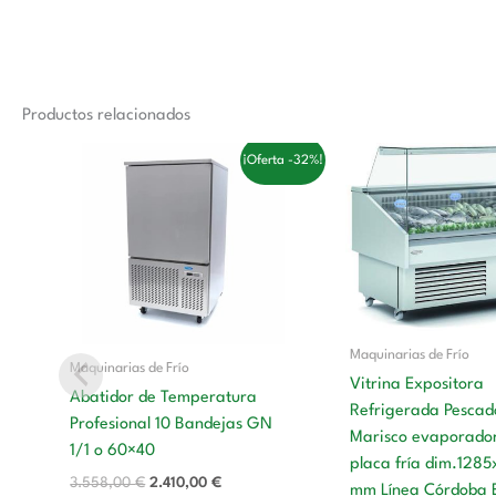
Productos relacionados
El
El
El
¡Oferta -32%!
precio
precio
precio
original
actual
original
era:
es:
era:
3.558,00 €.
2.410,00 €.
3.596,00 
Maquinarias de Frío
Maquinarias de Frío
Vitrina Expositora
Abatidor de Temperatura
Refrigerada Pescad
Profesional 10 Bandejas GN
Marisco evaporador
1/1 o 60×40
placa fría dim.128
3.558,00
€
2.410,00
€
mm Línea Córdoba 