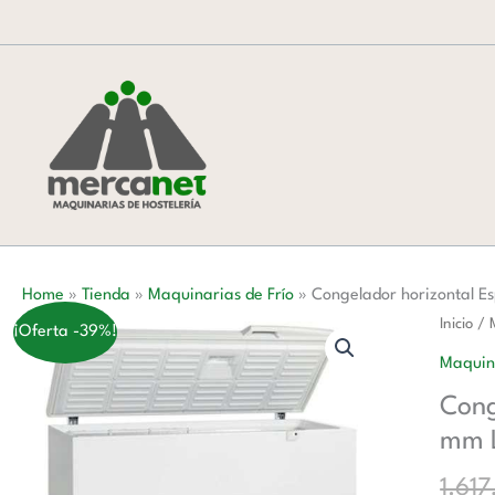
Ir
al
contenido
Home
»
Tienda
»
Maquinarias de Frío
»
Congelador horizontal 
Congel
Inicio
/
¡Oferta -39%!
horizon
Maquina
Especia
Cong
Laborat
mm 
Temepe
-45º
1.61