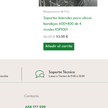
Co
E
Maquinarias de Frío
1.
Soportes laterales para ubicar
bandejas 600×400 de 4
A
niveles KSP1001
86,00
€
53,00
€
Añadir al carrito
Contacto
658 177 599