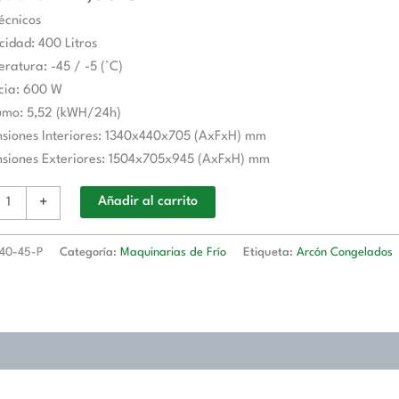
écnicos
05x945h
idad: 400 Litros
ratura: -45 / -5 (°C)
cia: 600 W
G
umo: 5,52 (kWH/24h)
nsiones Interiores: 1340x440x705 (AxFxH) mm
nsiones Exteriores: 1504x705x945 (AxFxH) mm
d
+
Añadir al carrito
40-45-P
Categoría:
Maquinarias de Frío
Etiqueta:
Arcón Congelados