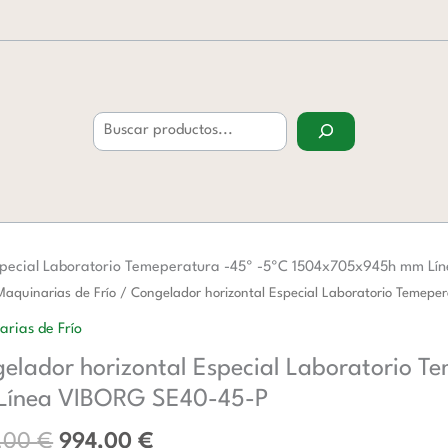
Buscar
Especial Laboratorio Temeperatura -45º -5ºC 1504x705x945h mm L
El
El
ador
Maquinarias de Frío
/ Congelador horizontal Especial Laboratorio Teme
precio
precio
tal
rias de Frío
original
actual
l
elador horizontal Especial Laboratorio 
era:
es:
orio
1.617,00 €.
994,00 €.
Línea VIBORG SE40-45-P
ratura
7,00
€
994,00
€