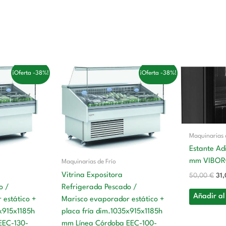
El
El
El
El
¡Oferta -38%!
¡Oferta -38%!
precio
precio
precio
pre
actual
original
actual
ori
es:
era:
es:
era
€.
2.212,00 €.
3.261,00 €.
2.006,00 €.
50,
Maquinarias 
Estante Ad
mm VIBOR
Maquinarias de Frío
Vitrina Expositora
50,00
€
31
o /
Refrigerada Pescado /
Añadir al
 estático +
Marisco evaporador estático +
5x915x1185h
placa fría dim.1035x915x1185h
EEC-130-
mm Línea Córdoba EEC-100-