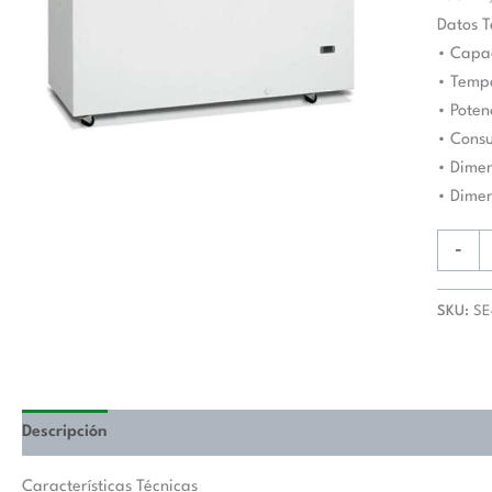
-5ºC
Datos T
1504x7
• Capac
mm
• Tempe
Línea
• Poten
VIBOR
• Cons
SE40-
• Dime
45-
• Dime
P
cantida
-
SKU:
SE
Descripción
Valoraciones (0)
Características Técnicas