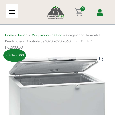
Ir
Ciega
al
0
Abatible
contenido
de
1090
x690
Home
»
Tienda
»
Maquinarias de Frío
»
Congelador Horizontal
x860h
Puerta Ciega Abatible de 1090 x690 x860h mm AVEIRO
mm
HC290DUO
AVEIRO
HC290DUO
¡Oferta -38%!
cantidad