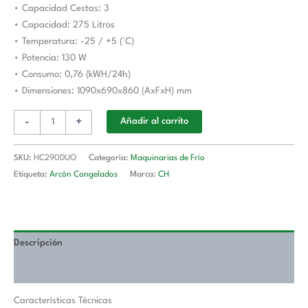
• Capacidad Cestas: 3
HC290DUO
• Capacidad: 275 Litros
cantidad
• Temperatura: -25 / +5 (°C)
• Potencia: 130 W
• Consumo: 0,76 (kWH/24h)
• Dimensiones: 1090x690x860 (AxFxH) mm
-
+
Añadir al carrito
SKU:
HC290DUO
Categoría:
Maquinarias de Frío
Etiqueta:
Arcón Congelados
Marca:
CH
Descripción
Valoraciones (0)
Características Técnicas