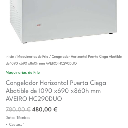
El
El
Congelador
Inicio
/
Maquinarias de Frío
/ Congelador Horizontal Puerta Ciega Abatible
precio
precio
Horizontal
de 1090 x690 x860h mm AVEIRO HC290DUO
original
actual
Puerta
Maquinarias de Frío
era:
es:
Ciega
Congelador Horizontal Puerta Ciega
780,00 €.
480,00 €.
Abatible
Abatible de 1090 x690 x860h mm
de
1090
AVEIRO HC290DUO
x690
780,00
€
480,00
€
x860h
Datos Técnicos
mm
• Cestas: 1
AVEIRO