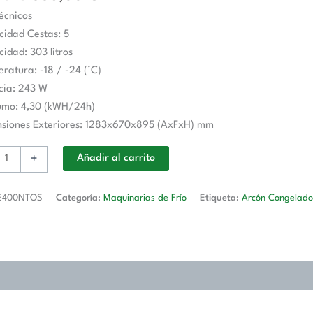
écnicos
idad Cestas: 5
idad: 303 litros
ratura: -18 / -24 (°C)
O
cia: 243 W
0NTOS
umo: 4,30 (kWH/24h)
d
nsiones Exteriores: 1283x670x895 (AxFxH) mm
+
Añadir al carrito
E400NTOS
Categoría:
Maquinarias de Frío
Etiqueta:
Arcón Congelado