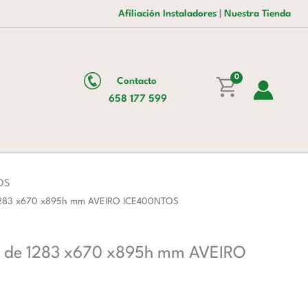
era:
es:
Ciega
Afiliación Instaladores
|
Nuestra Tienda
871,00 €.
536,00 €.
Corredera
de
1283
0
Contacto
x670
658 177 599
x895h
mm
AVEIRO
ICE400NTOS
cantidad
OS
e 1283 x670 x895h mm AVEIRO ICE400NTOS
ra de 1283 x670 x895h mm AVEIRO