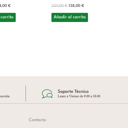
4,00
€
224,00
€
138,00
€
Vi
Re
 carrito
Añadir al carrito
Ma
pl
m
R
3.
A
Contacto