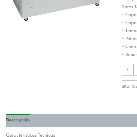
1283
Datos T
x670
• Capac
x895h
• Capac
mm
• Tempe
AVEIR
• Poten
ICE40
• Cons
cantida
• Dime
-
SKU:
IC
Descripción
Valoraciones (0)
Características Técnicas