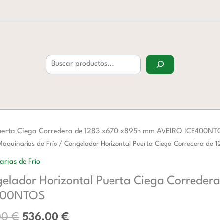
Buscar
Puerta Ciega Corredera de 1283 x670 x895h mm AVEIRO ICE400NT
El
El
ador
Maquinarias de Frío
/ Congelador Horizontal Puerta Ciega Corredera d
precio
precio
tal
rias de Frío
original
actual
elador Horizontal Puerta Ciega Correde
era:
es:
871,00 €.
536,00 €.
400NTOS
era
00
€
536,00
€