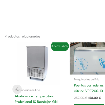
Productos relacionados
El
El
El
El
¡Oferta -32%!
precio
precio
precio
pre
original
actual
original
ac
era:
es:
era:
es:
3.558,00 €.
2.410,00 €.
257,00 €.
15
Maquinarias de Frío
Puertas correderas 
Maquinarias de Frío
vitrina VEC200-10
Abatidor de Temperatura
257,00
€
158,00
€
Profesional 10 Bandejas GN