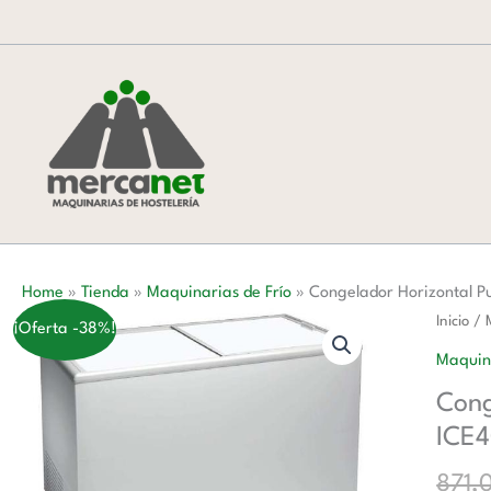
Ir
al
contenido
Home
»
Tienda
»
Maquinarias de Frío
»
Congelador Horizontal 
Congel
Inicio
/
¡Oferta -38%!
Horizon
Maquina
Puerta
Cong
Ciega
ICE
Corred
de
871,