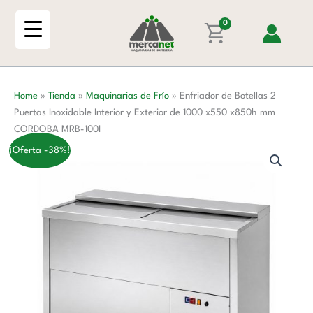
Ir
2
al
0
Puertas
contenido
Inoxidable
Interior
y
Home
»
Tienda
»
Maquinarias de Frío
»
Enfriador de Botellas 2
Exterior
Puertas Inoxidable Interior y Exterior de 1000 x550 x850h mm
de
CORDOBA MRB-100I
1000
x550
¡Oferta -38%!
x850h
mm
CORDOBA
MRB-
100I
cantidad