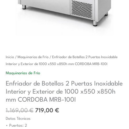
El
El
Enfriador
Inicio
/
Maquinarias de Frío
/ Enfriador de Botellas 2 Puertas Inoxidable
precio
precio
de
Interior y Exterior de 1000 x550 x850h mm CORDOBA MRB-100I
original
actual
Botellas
Maquinarias de Frío
era:
es:
2
Enfriador de Botellas 2 Puertas Inoxidable
1.169,00 €.
719,00 €.
Puertas
Interior y Exterior de 1000 x550 x850h
Inoxidable
Interior
mm CORDOBA MRB-100I
y
1.169,00
€
719,00
€
Exterior
Datos Técnicos
de
• Puertas: 2
1000