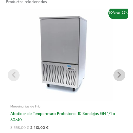
Productos relacionados
El
El
¡Oferta -32%!
precio
precio
original
actual
era:
es:
3.558,00 €.
2.410,00 €.
Maquinarias de Frío
Abatidor de Temperatura Profesional 10 Bandejas GN 1/1 o
60×40
3.558,00
€
2.410,00
€