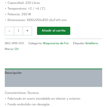
• Capacidad: 220 Litros
x550
• Temperatura: +2 / +6 (°C)
x850h
• Potencia: 250 W
mm
• Dimensiones: 1000x550x850 (AxFxH) mm
CORDOBA
MRB-
-
+
Añadir al carrito
100I
cantidad
SKU:
MRB-100I
Categoría:
Maquinarias de Frío
Etiqueta:
Botelleros
Marca:
CH
Descripción
Valoraciones (0)
Características Técnicas
• Fabricado en acero inoxidable en interior y exterior.
• Fondo embutido con desagüe.