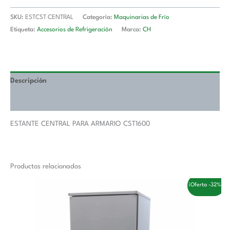
SKU:
ESTCST CENTRAL
Categoría:
Maquinarias de Frío
Etiqueta:
Accesorios de Refrigeración
Marca:
CH
Descripción
Valoraciones (0)
ESTANTE CENTRAL PARA ARMARIO CST1600
Productos relacionados
El
El
¡Oferta -32%!
precio
precio
original
actual
era:
es:
3.558,00 €.
2.410,00 €.