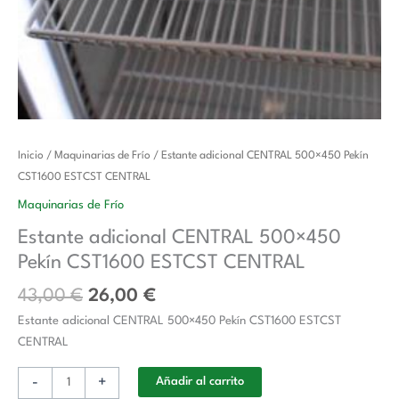
El
El
Estante
Inicio
/
Maquinarias de Frío
/ Estante adicional CENTRAL 500×450 Pekín
precio
precio
adicional
CST1600 ESTCST CENTRAL
original
actual
CENTRAL
Maquinarias de Frío
era:
es:
500x450
Estante adicional CENTRAL 500×450
43,00 €.
26,00 €.
Pekín
Pekín CST1600 ESTCST CENTRAL
CST1600
ESTCST
43,00
€
26,00
€
CENTRAL
Estante adicional CENTRAL 500×450 Pekín CST1600 ESTCST
cantidad
CENTRAL
-
+
Añadir al carrito