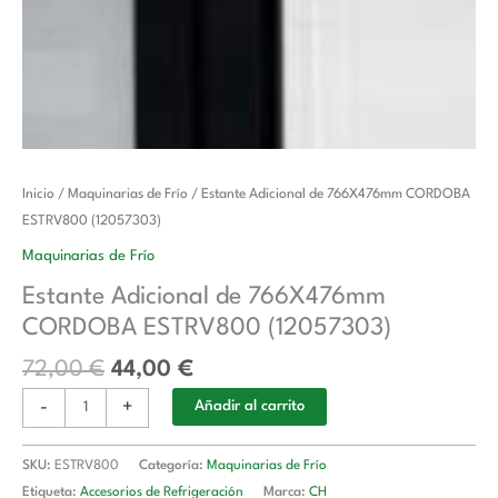
El
El
Estante
Inicio
/
Maquinarias de Frío
/ Estante Adicional de 766X476mm CORDOBA
precio
precio
Adicional
ESTRV800 (12057303)
original
actual
de
Maquinarias de Frío
era:
es:
766X476mm
Estante Adicional de 766X476mm
72,00 €.
44,00 €.
CORDOBA
CORDOBA ESTRV800 (12057303)
ESTRV800
(12057303)
72,00
€
44,00
€
cantidad
-
+
Añadir al carrito
SKU:
ESTRV800
Categoría:
Maquinarias de Frío
Etiqueta:
Accesorios de Refrigeración
Marca:
CH