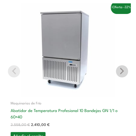
El
El
¡Oferta -32%!
precio
precio
original
actual
era:
es:
3.558,00 €.
2.410,00 €.
Maquinarias de Frío
Abatidor de Temperatura Profesional 10 Bandejas GN 1/1 o
60×40
3.558,00
€
2.410,00
€