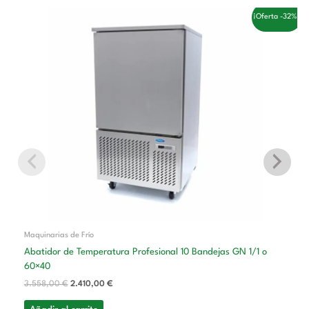
El
El
¡Oferta -32%!
precio
precio
original
actual
era:
es:
3.558,00 €.
2.410,00 €.
Maquinarias de Frío
Abatidor de Temperatura Profesional 10 Bandejas GN 1/1 o
60×40
3.558,00
€
2.410,00
€