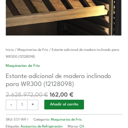
El
El
Estante
Inicio
/
Maquinarias de Frío
/ Estante adicional de madera inclinado para
precio
precio
adicional
WR300 (12128098)
original
actual
de
Maquinarias de Frío
era:
es:
madera
Estante adicional de madera inclinado
2.628.972,00 €.
162,00 €.
inclinado
para WR300 (12128098)
para
WR300
2.628.972,00
€
162,00
€
(12128098)
-
+
cantidad
Añadir al carrito
SKU:
EST-WR-I
Categoría:
Maquinarias de Frío
Etiqueta:
Accesorios de Refrigeración
Marca:
CH