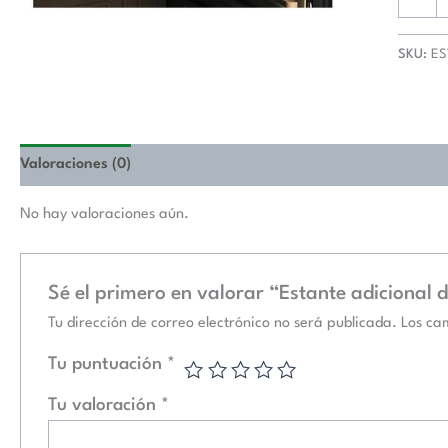
WR300
(12128
cantida
SKU:
ES
Valoraciones (0)
No hay valoraciones aún.
Sé el primero en valorar “Estante adiciona
Tu dirección de correo electrónico no será publicada.
Los ca
Tu puntuación
*
Tu valoración
*