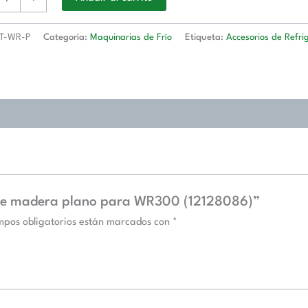
086)
d
T-WR-P
Categoría:
Maquinarias de Frío
Etiqueta:
Accesorios de Refri
l de madera plano para WR300 (12128086)”
mpos obligatorios están marcados con
*