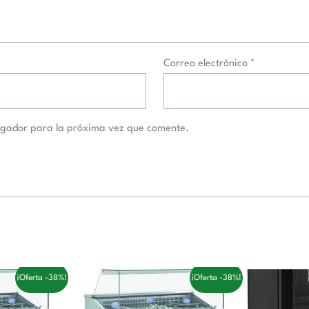
Correo electrónico
*
egador para la próxima vez que comente.
El
El
El
El
¡Oferta -38%!
¡Oferta -38%!
precio
precio
precio
pre
actual
original
actual
ori