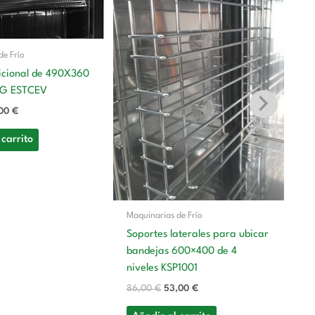
:
es:
era:
es:
00 €.
31,00 €.
86,00 €.
53,00 €.
de Frío
icional de 490X360
G ESTCEV
,00
€
 carrito
Ma
Ar
Re
Co
E
Maquinarias de Frío
1.
Soportes laterales para ubicar
bandejas 600×400 de 4
A
niveles KSP1001
86,00
€
53,00
€