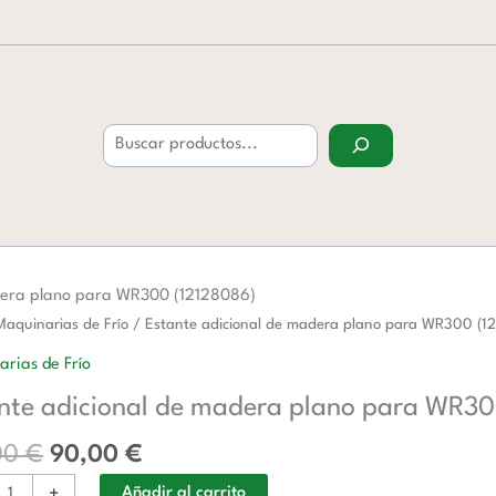
Buscar
adera plano para WR300 (12128086)
El
El
Maquinarias de Frío
/ Estante adicional de madera plano para WR300 (1
precio
precio
al
rias de Frío
original
actual
nte adicional de madera plano para WR30
era:
es:
a
146,00 €.
90,00 €.
00
€
90,00
€
+
Añadir al carrito