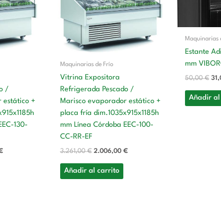
es:
era:
es:
era
€.
2.212,00 €.
3.261,00 €.
2.006,00 €.
50,
Maquinarias 
Estante Ad
mm VIBOR
Maquinarias de Frío
Vitrina Expositora
50,00
€
31
o /
Refrigerada Pescado /
Añadir al
 estático +
Marisco evaporador estático +
5x915x1185h
placa fría dim.1035x915x1185h
EEC-130-
mm Línea Córdoba EEC-100-
CC-RR-EF
€
3.261,00
€
2.006,00
€
Añadir al carrito