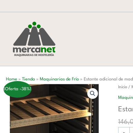
Ir
al
contenido
Home
»
Tienda
»
Maquinarias de Frío
»
Estante adicional de m
Estante
Inicio
/
¡Oferta -38%!
adicion
Maquina
de
Esta
mader
plano
146,
para
-