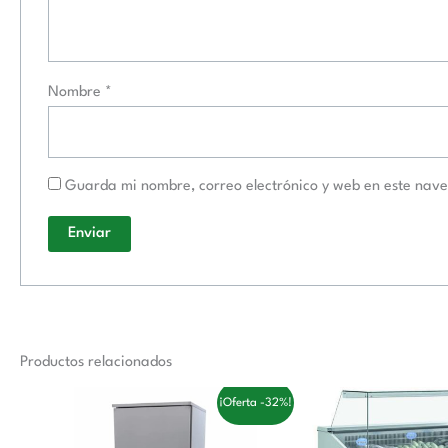
Nombre
*
Guarda mi nombre, correo electrónico y web en este nav
Productos relacionados
El
El
El
¡Oferta -32%!
precio
precio
precio
original
actual
original