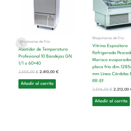
era:
es:
era:
3.558,00 €.
2.410,00 €.
3.596,00 
Maquinarias de Frío
Maquinarias de Frío
Vitrina Expositora
Abatidor de Temperatura
Refrigerada Pescad
Profesional 10 Bandejas GN
Marisco evaporador
1/1 o 60×40
placa fría dim.128
3.558,00
€
2.410,00
€
mm Línea Córdoba 
RR-EF
Añadir al carrito
3.596,00
€
2.212,00
Añadir al carrito