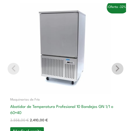
El
El
¡Oferta -32%!
precio
precio
original
actual
era:
es:
3.558,00 €.
2.410,00 €.
Maquinarias de Frío
Abatidor de Temperatura Profesional 10 Bandejas GN 1/1 o
60×40
3.558,00
€
2.410,00
€