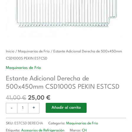
El
El
Estante
Inicio
/
Maquinarias de Frío
/ Estante Adicional Derecha de 500x450mm
precio
precio
Adicional
CSD1000S PEKIN ESTCSD
original
actual
Derecha
Maquinarias de Frío
era:
es:
de
Estante Adicional Derecha de
41,00 €.
25,00 €.
500x450mm
500x450mm CSD1000S PEKIN ESTCSD
CSD1000S
PEKIN
41,00
€
25,00
€
ESTCSD
-
+
cantidad
Añadir al carrito
SKU:
ESTCSD DERECHA
Categoría:
Maquinarias de Frío
Etiqueta:
Accesorios de Refrigeración
Marca:
CH