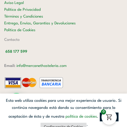
Aviso Legal
Política de Privacidad
Términos y Condiciones
Entrega, Envíos, Garantías y Devoluciones
Política de Cookies
Contacto
658 177 599
Email:
info@mercanethosteleria.com
Carrer de Loreto, 13-15, Letra C (Local) Les Corts, 08029 Barcelona.
Esta web utiliza cookies para una mejor experiencia de usuario. Si
Mercanet © 2026.
| Diseñado por
Avanzada Digital
| Webmaster
OWH
continúa navegando está dando su consentimiento para la
0
Cloud
aceptación de ésta y de nuestra
política de cookies
.
Aceptar
Facebook
Linkedin
Instagram
`