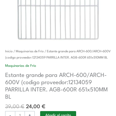
El
El
Estante
Inicio
/
Maquinarias de Frío
/ Estante grande para ARCH-600/ARCH-600V
precio
precio
grande
(codigo proveedor:12134059 PARRILLA INTER. AGB-600R 651x510MM BL
original
actual
para
Maquinarias de Frío
era:
es:
ARCH-
Estante grande para ARCH-600/ARCH-
39,00 €.
24,00 €.
600/ARCH-
600V (codigo proveedor:12134059
600V
(codigo
PARRILLA INTER. AGB-600R 651x510MM
proveedor:12134059
BL
PARRILLA
39,00
€
24,00
€
INTER.
AGB-
-
+
Añadir al carrito