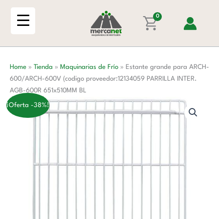
Ir
ARCH-
al
0
600/ARCH-
contenido
600V
(codigo
proveedor:12134059
Home
»
Tienda
»
Maquinarias de Frío
»
Estante grande para ARCH-
PARRILLA
600/ARCH-600V (codigo proveedor:12134059 PARRILLA INTER.
INTER.
AGB-600R 651x510MM BL
AGB-
600R
¡Oferta -38%!
651x510MM
BL
cantidad