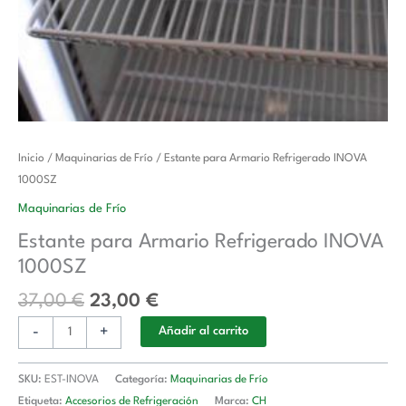
El
El
Estante
Inicio
/
Maquinarias de Frío
/ Estante para Armario Refrigerado INOVA
precio
precio
para
1000SZ
original
actual
Armario
Maquinarias de Frío
era:
es:
Refrigerado
Estante para Armario Refrigerado INOVA
37,00 €.
23,00 €.
INOVA
1000SZ
1000SZ
cantidad
37,00
€
23,00
€
-
+
Añadir al carrito
SKU:
EST-INOVA
Categoría:
Maquinarias de Frío
Etiqueta:
Accesorios de Refrigeración
Marca:
CH