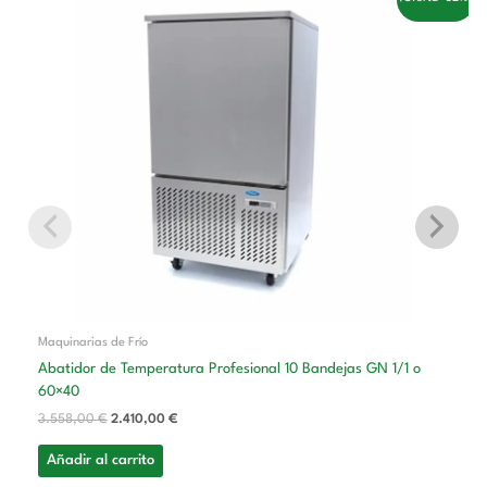
precio
precio
original
actual
era:
es:
3.558,00 €.
2.410,00 €.
Maquinarias de Frío
Abatidor de Temperatura Profesional 10 Bandejas GN 1/1 o
60×40
3.558,00
€
2.410,00
€
Añadir al carrito