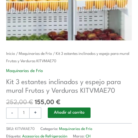
El
El
Kit
Inicio
/
Maquinarias de Frío
/ Kit 3 estantes inclinados y espejo para mural
precio
precio
3
Frutas y Verduras KITVMAE70
original
actual
estantes
Maquinarias de Frío
era:
es:
inclinados
Kit 3 estantes inclinados y espejo para
252,00 €.
155,00 €.
y
mural Frutas y Verduras KITVMAE70
espejo
para
252,00
€
155,00
€
mural
-
+
Frutas
Añadir al carrito
y
Verduras
SKU:
KITVMAE70
Categoría:
Maquinarias de Frío
KITVMAE70
Etiqueta:
Accesorios de Refrigeración
Marca:
CH