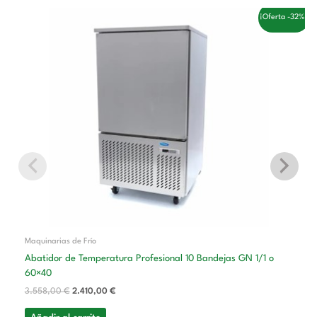
El
El
¡Oferta -32%!
precio
precio
original
actual
era:
es:
3.558,00 €.
2.410,00 €.
Maquinarias de Frío
Abatidor de Temperatura Profesional 10 Bandejas GN 1/1 o
60×40
3.558,00
€
2.410,00
€