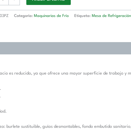
03PZ
Categoría:
Maquinarias de Frío
Etiqueta:
Mesa de Refrigeració
spacio es reducido, ya que ofrece una mayor superficie de trabajo 
.
.
dad.
ieza: burlete sustituible, guías desmontables, fondo embutido sanita