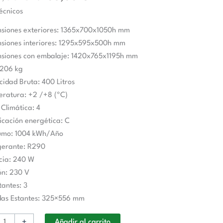
écnicos
ra
nsiones exteriores: 1365x700x1050h mm
o
nsiones interiores: 1295x595x500h mm
nsiones con embalaje: 1420x765x1195h mm
 206 kg
idad Bruta: 400 Litros
eratura: +2 /+8 (ºC)
 Climática: 4
ficación energética: C
Z
umo: 1004 kWh/Año
d
gerante: R290
cia: 240 W
ón: 230 V
tantes: 3
das Estantes: 325×556 mm
+
Añadir al carrito