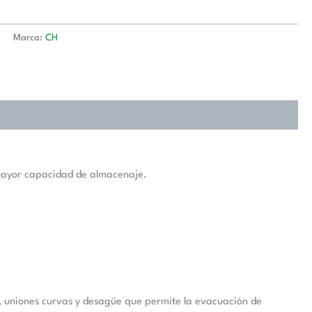
n
Marca:
CH
y mayor capacidad de almacenaje.
rio, uniones curvas y desagüe que permite la evacuación de