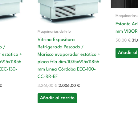
Maquinarias 
Estante Ad
mm VIBOR
Maquinarias de Frío
Vitrina Expositora
50,00
€
31
o /
Refrigerada Pescado /
Añadir al
 estático +
Marisco evaporador estático +
5x915x1185h
placa fría dim.1035x915x1185h
EEC-130-
mm Línea Córdoba EEC-100-
CC-RR-EF
€
3.261,00
€
2.006,00
€
Añadir al carrito