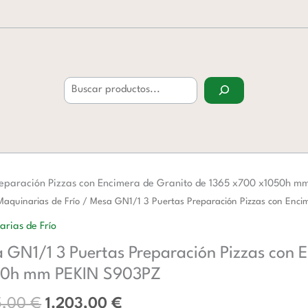
Buscar
reparación Pizzas con Encimera de Granito de 1365 x700 x1050h m
El
El
Maquinarias de Frío
/ Mesa GN1/1 3 Puertas Preparación Pizzas con En
precio
precio
rias de Frío
original
actual
 GN1/1 3 Puertas Preparación Pizzas con 
era:
es:
1.955,00 €.
1.203,00 €.
50h mm PEKIN S903PZ
ación
5,00
€
1.203,00
€