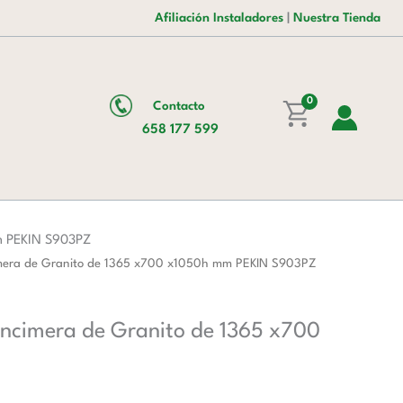
era:
es:
Puertas
Afiliación Instaladores
|
Nuestra Tienda
1.955,00 €.
1.203,00 €.
Preparación
Pizzas
con
Encimera
0
Contacto
de
658 177 599
Granito
de
1365
x700
x1050h
m PEKIN S903PZ
mm
cimera de Granito de 1365 x700 x1050h mm PEKIN S903PZ
PEKIN
S903PZ
Encimera de Granito de 1365 x700
cantidad