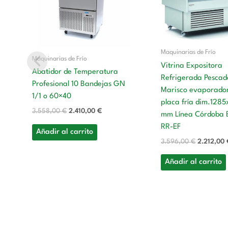
Maquinarias de Frío
Maquinarias de Frío
Vitrina Expositora
Abatidor de Temperatura
Refrigerada Pescad
Profesional 10 Bandejas GN
Marisco evaporador
1/1 o 60×40
placa fría dim.128
3.558,00
€
2.410,00
€
mm Línea Córdoba 
RR-EF
Añadir al carrito
3.596,00
€
2.212,00
Añadir al carrito