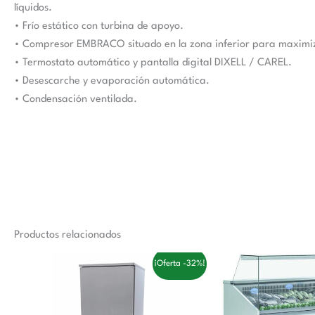
líquidos.
• Frío estático con turbina de apoyo.
• Compresor EMBRACO situado en la zona inferior para maximiza
• Termostato automático y pantalla digital DIXELL / CAREL.
• Desescarche y evaporación automática.
• Condensación ventilada.
Productos relacionados
El
El
El
¡Oferta -32%!
precio
precio
precio
original
actual
original
era:
es:
era:
3.558,00 €.
2.410,00 €.
3.596,00 