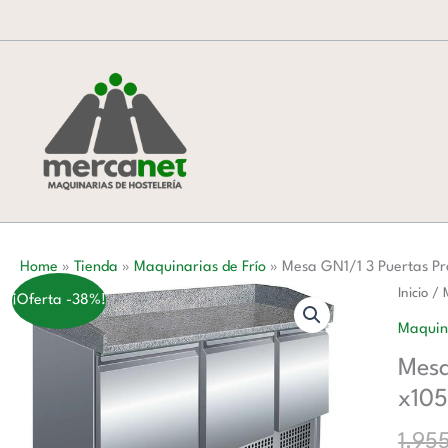
Ir
al
contenido
Home
»
Tienda
»
Maquinarias de Frío
»
Mesa GN1/1 3 Puertas P
Mesa
Inicio
/
¡Oferta -38%!
GN1/1
Maquina
3
Mesa
Puertas
x10
Prepar
Pizzas
1.95