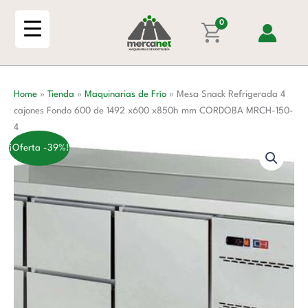
Ir
4
al
0
cajones
contenido
Fondo
600
de
Home
»
Tienda
»
Maquinarias de Frío
»
Mesa Snack Refrigerada 4
1492
cajones Fondo 600 de 1492 x600 x850h mm CORDOBA MRCH-150-
x600
4
x850h
mm
¡Oferta -39%!
CORDOBA
MRCH-
150-
4
cantidad