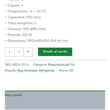
mm
• Cajones: 4
CORDOBA
• Temperatura: -2 / +8 (°C)
MRCH-
• Capacidad: 250 Litros
150-
• Clase energética: C
4
• Consumo: 1019 (kWh/Año)
cantidad
• Potencia: 220 W
• Dimensiones: 1492x600x850 (AxFxH) mm
-
+
Añadir al carrito
SKU:
MRCH-150-4
Categoría:
Maquinarias de Frío
Etiqueta:
Bajo Mostrador Refrigerado
Marca:
CH
Descripción
Valoraciones (0)