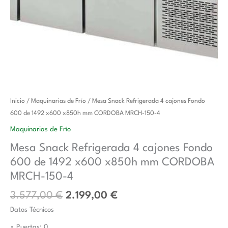
El
El
Mesa
Inicio
/
Maquinarias de Frío
/ Mesa Snack Refrigerada 4 cajones Fondo
precio
precio
Snack
600 de 1492 x600 x850h mm CORDOBA MRCH-150-4
original
actual
Refrigerada
Maquinarias de Frío
era:
es:
4
Mesa Snack Refrigerada 4 cajones Fondo
3.577,00 €.
2.199,00 €.
cajones
600 de 1492 x600 x850h mm CORDOBA
Fondo
600
MRCH-150-4
de
3.577,00
€
2.199,00
€
1492
Datos Técnicos
x600
x850h
• Puertas: 0